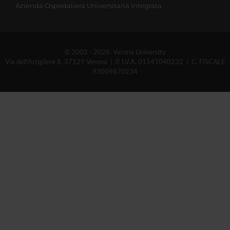
Azienda Ospedaliera Universitaria Integrata
© 2002 - 2026 Verona University
Via dell'Artigliere 8, 37129 Verona | P. I.V.A. 01541040232 | C. FISCALE
93009870234