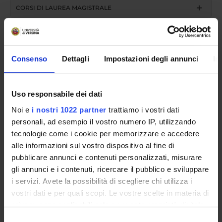
CORSI DI LAUREA MAGISTRALE
POST LAUREA
Consenso
Dettagli
Impostazioni degli annunci
In
Uso responsabile dei dati
Noi e
i nostri 1022 partner
trattiamo i vostri dati
personali, ad esempio il vostro numero IP, utilizzando
Academic year
tecnologie come i cookie per memorizzare e accedere
alle informazioni sul vostro dispositivo al fine di
pubblicare annunci e contenuti personalizzati, misurare
search
gli annunci e i contenuti, ricercare il pubblico e sviluppare
i servizi. Avete la possibilità di scegliere chi utilizza i
vostri dati e per quali scopi. Le vostre scelte in materia di
Course name
privacy sono applicabili solo su questa proprietà digitale
in cui avete effettuato le vostre scelte. È possibile
Selezione