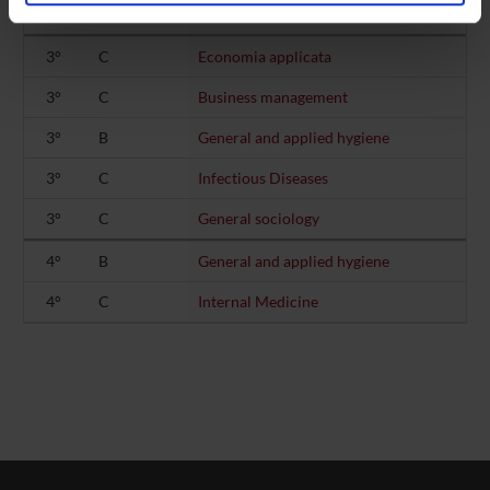
analizzare il nostro traffico. Condividiamo inoltre
2°
A
Clinical pathology
informazioni sul modo in cui utilizzi il nostro sito con i
3°
C
Economia applicata
nostri partner che si occupano di analisi dei dati web,
pubblicità e social media, i quali potrebbero combinarle
3°
C
Business management
con altre informazioni che hai fornito loro o che hanno
raccolto dal tuo utilizzo dei loro servizi.
3°
B
General and applied hygiene
3°
C
Infectious Diseases
3°
C
General sociology
4°
B
General and applied hygiene
4°
C
Internal Medicine