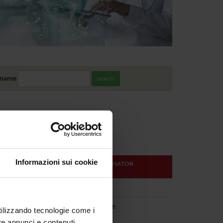
 name
search
Informazioni sui cookie
TEACHER OR COORDINATOR
Gian Luca Salvagno
res in
See the teaching page
utilizzando tecnologie come i
re annunci e contenuti