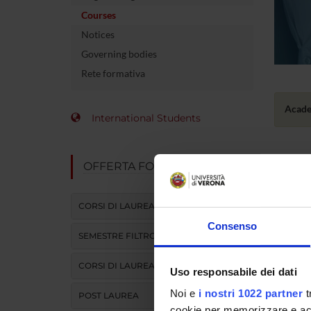
Courses
Notices
Governing bodies
Rete formativa
Acade
International Students
OFFERTA FORMATIVA
Cours
LIST O
CORSI DI LAUREA
Consenso
YEARS
SEMESTRE FILTRO
1°
CORSI DI LAUREA MAGISTRALE
Uso responsabile dei dati
1°
Noi e
i nostri 1022 partner
t
POST LAUREA
cookie per memorizzare e acce