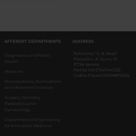
AFFERENT DEPARTMENTS
ADDRESS
Policlinico “G. B. Rossi”
Diagnostics and Public
Piazzale L. A. Scuro, 10
Health
37134 Verona
Partita IVA 01541040232
Medicine
Codice Fiscale:93009870234
Neurosciences, Biomedicine
and Movement Sciences
Surgery, Dentistry,
Paediatrics and
Gynaecology
Department of Engineering
for Innovation Medicine