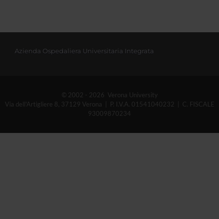
Azienda Ospedaliera Universitaria Integrata
© 2002 - 2026 Verona University
Via dell'Artigliere 8, 37129 Verona | P. I.V.A. 01541040232 | C. FISCALE
93009870234