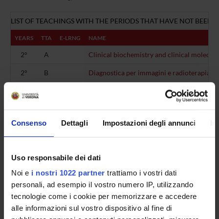
LIST OF TEACHINGS WITH THE PERIODS THAT HAVE NOT BEEN 
YEARS
TTA
E-LRNG
NAME
2°
A
Clinical biochemistry and clinical molecula
2°
B
Diagnostica per immagini e radioterapia 2
2°
B
Endocrinologia 2 (tronco comune)
2°
E
Esame di profitto teorico-pratico 2
Consenso
Dettagli
Impostazioni degli annunci
In
2°
B
Pharmacology
2°
B
Malattie infettive 2 (tronco comune)
Uso responsabile dei dati
2°
B
Medicina interna 2 (tronco comune - clinic
Noi e
i nostri 1022 partner
trattiamo i vostri dati
2°
B
Neurologia 2 (discipline specifiche della tip
personali, ad esempio il vostro numero IP, utilizzando
tecnologie come i cookie per memorizzare e accedere
2°
B
Neuroradiologia 2 (discipline elettive)
alle informazioni sul vostro dispositivo al fine di
2°
B
Neuroradiologia 2 (tronco comune)