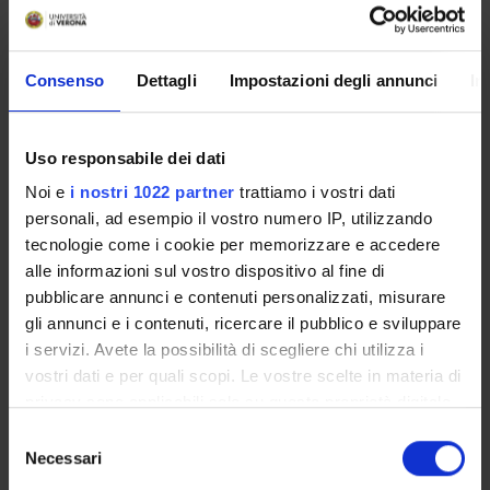
Come iscriversi e Requisiti di ammissione
Piani didattici
Insegnamenti
Consenso
Dettagli
Impostazioni degli annunci
In
Bacheca avvisi
Organi collegiali e di governo
Uso responsabile dei dati
Documenti
Noi e
i nostri 1022 partner
trattiamo i vostri dati
personali, ad esempio il vostro numero IP, utilizzando
Servizio Studenti Internazionali
tecnologie come i cookie per memorizzare e accedere
alle informazioni sul vostro dispositivo al fine di
pubblicare annunci e contenuti personalizzati, misurare
OFFERTA FORMATIVA
gli annunci e i contenuti, ricercare il pubblico e sviluppare
i servizi. Avete la possibilità di scegliere chi utilizza i
SEMESTRE FILTRO
vostri dati e per quali scopi. Le vostre scelte in materia di
privacy sono applicabili solo su questa proprietà digitale
CORSI DI LAUREA
in cui avete effettuato le vostre scelte. È possibile
Selezione
modificare o revocare il proprio consenso in qualsiasi
Necessari
del
CORSI DI LAUREA MAGISTRALE
momento dalla Dichiarazione sui cookie o facendo clic
consenso