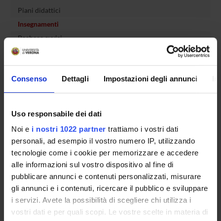
Piani didattici
Insegnamenti
Bacheca avvisi
Organi collegiali e di governo
Rete formativa
Consenso
Dettagli
Impostazioni degli annunci
In
Servizio Studenti Internazionali
Uso responsabile dei dati
Noi e
i nostri 1022 partner
trattiamo i vostri dati
OFFERTA FORMATIVA
personali, ad esempio il vostro numero IP, utilizzando
tecnologie come i cookie per memorizzare e accedere
SEMESTRE FILTRO
alle informazioni sul vostro dispositivo al fine di
pubblicare annunci e contenuti personalizzati, misurare
CORSI DI LAUREA
gli annunci e i contenuti, ricercare il pubblico e sviluppare
i servizi. Avete la possibilità di scegliere chi utilizza i
CORSI DI LAUREA MAGISTRALE
vostri dati e per quali scopi. Le vostre scelte in materia di