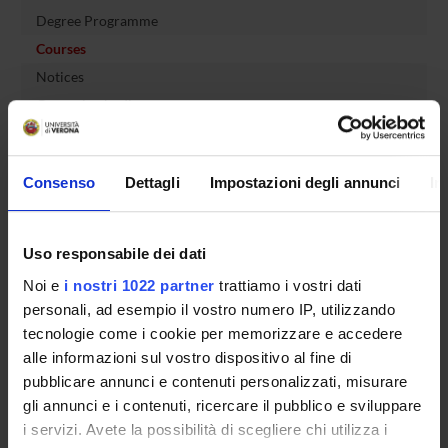
Degree Programme
Courses
Notices
Governing bodies
Rete formativa
Consenso
Dettagli
Impostazioni degli annunci
In
International Students
Uso responsabile dei dati
OFFERTA FORMATIVA
Noi e
i nostri 1022 partner
trattiamo i vostri dati
personali, ad esempio il vostro numero IP, utilizzando
SEMESTRE FILTRO
tecnologie come i cookie per memorizzare e accedere
alle informazioni sul vostro dispositivo al fine di
CORSI DI LAUREA
pubblicare annunci e contenuti personalizzati, misurare
gli annunci e i contenuti, ricercare il pubblico e sviluppare
CORSI DI LAUREA MAGISTRALE
i servizi. Avete la possibilità di scegliere chi utilizza i