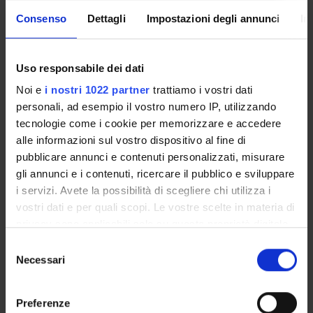
Enrolment Procedures and Admission Requirements
Consenso
Dettagli
Impostazioni degli annunci
In
Degree Programme
Courses
Notices
Uso responsabile dei dati
Governing bodies
Noi e
i nostri 1022 partner
trattiamo i vostri dati
Rete formativa
personali, ad esempio il vostro numero IP, utilizzando
tecnologie come i cookie per memorizzare e accedere
alle informazioni sul vostro dispositivo al fine di
International Students
pubblicare annunci e contenuti personalizzati, misurare
gli annunci e i contenuti, ricercare il pubblico e sviluppare
i servizi. Avete la possibilità di scegliere chi utilizza i
OFFERTA FORMATIVA
vostri dati e per quali scopi. Le vostre scelte in materia di
privacy sono applicabili solo su questa proprietà digitale
SEMESTRE FILTRO
in cui avete effettuato le vostre scelte. È possibile
Selezione
modificare o revocare il proprio consenso in qualsiasi
Necessari
del
CORSI DI LAUREA
momento dalla Dichiarazione sui cookie o facendo clic
consenso
sull'icona di attivazione della privacy.
CORSI DI LAUREA MAGISTRALE
Preferenze