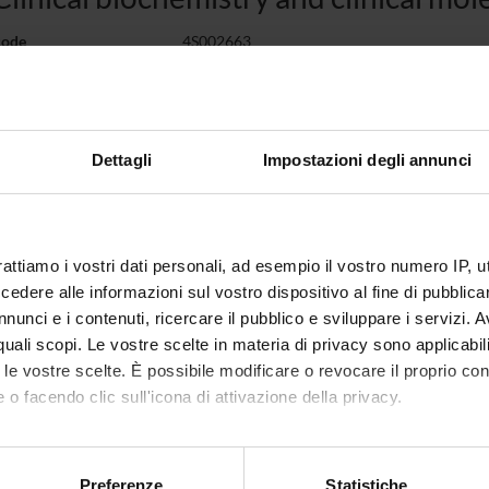
code
4S002663
1
c sector
BIO/12 - CLINICAL BIOCHEMISTRY AND 
Dettagli
Impostazioni degli annunci
 of instruction
Italian
g is organised as follows:
rattiamo i vostri dati personali, ad esempio il vostro numero IP, 
y
Credits
Period
Academi
dere alle informazioni sul vostro dispositivo al fine di pubblica
nunci e i contenuti, ricercare il pubblico e sviluppare i servizi. A
GNO 1
0.5
not yet allocated
Gian Lu
r quali scopi. Le vostre scelte in materia di privacy sono applicabi
0.5
not yet allocated
Giusepp
to le vostre scelte. È possibile modificare o revocare il proprio 
 o facendo clic sull'icona di attivazione della privacy.
 to lesson schedule
mo anche:
oni sulla tua posizione geografica, con un'approssimazione di qu
Preferenze
Statistiche