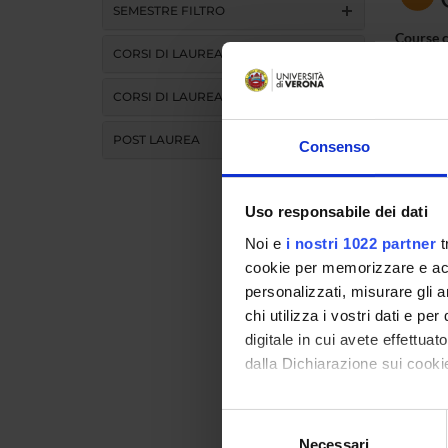
SEMESTRE FILTRO
Course 
CORSI DI LAUREA
Credits
CORSI DI LAUREA MAGISTRALE
Academi
POST LAUREA
Consenso
Language
Uso responsabile dei dati
Teachin
Noi e
i nostri 1022 partner
t
Activit
cookie per memorizzare e acce
personalizzati, misurare gli an
SALVA
chi utilizza i vostri dati e pe
LIPPI 1
digitale in cui avete effettua
dalla Dichiarazione sui cookie
Go
Con il tuo consenso, vorrem
Selezione
raccogliere informazi
Necessari
del