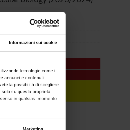
MOLECULAR BIOLOGY
Informazioni sui cookie
utilizzando tecnologie come i
c staff
re annunci e contenuti
vete la possibilità di scegliere
ca Salvagno
li solo su questa proprietà
e Lippi
consenso in qualsiasi momento
alche metro,
Marketing