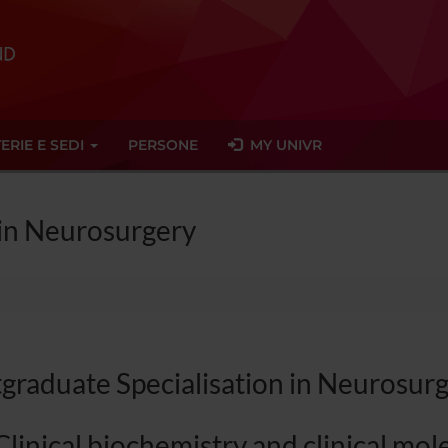
ERIE E SEDI
PERSONE
MY UNIVR
 in Neurosurgery
graduate Specialisation in Neurosur
Clinical biochemistry and clinical mo