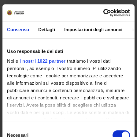
Degree Programme
Courses
Notices
Consenso
Dettagli
Impostazioni degli annunci
In
Governing bodies
Rete formativa
Uso responsabile dei dati
International Students
Noi e
i nostri 1022 partner
trattiamo i vostri dati
personali, ad esempio il vostro numero IP, utilizzando
tecnologie come i cookie per memorizzare e accedere
OFFERTA FORMATIVA
alle informazioni sul vostro dispositivo al fine di
pubblicare annunci e contenuti personalizzati, misurare
gli annunci e i contenuti, ricercare il pubblico e sviluppare
SEMESTRE FILTRO
i servizi. Avete la possibilità di scegliere chi utilizza i
CORSI DI LAUREA
vostri dati e per quali scopi. Le vostre scelte in materia di
privacy sono applicabili solo su questa proprietà digitale
CORSI DI LAUREA MAGISTRALE
in cui avete effettuato le vostre scelte. È possibile
Selezione
modificare o revocare il proprio consenso in qualsiasi
Necessari
del