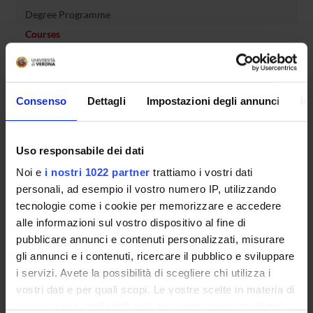
Degree Programme
Courses
Notices
Governing bodies
Rete formativa
Consenso
Dettagli
Impostazioni degli annunci
In
International Students
Uso responsabile dei dati
Noi e
i nostri 1022 partner
trattiamo i vostri dati
OFFERTA FORMATIVA
personali, ad esempio il vostro numero IP, utilizzando
tecnologie come i cookie per memorizzare e accedere
alle informazioni sul vostro dispositivo al fine di
SEMESTRE FILTRO
pubblicare annunci e contenuti personalizzati, misurare
gli annunci e i contenuti, ricercare il pubblico e sviluppare
CORSI DI LAUREA
i servizi. Avete la possibilità di scegliere chi utilizza i
CORSI DI LAUREA MAGISTRALE
vostri dati e per quali scopi. Le vostre scelte in materia di
privacy sono applicabili solo su questa proprietà digitale