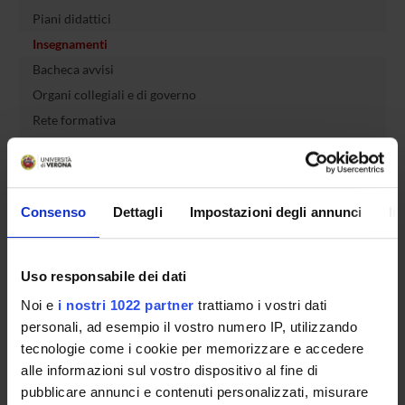
Piani didattici
Insegnamenti
Bacheca avvisi
Organi collegiali e di governo
Rete formativa
Servizio Studenti Internazionali
Consenso
Dettagli
Impostazioni degli annunci
In
OFFERTA FORMATIVA
Uso responsabile dei dati
SEMESTRE FILTRO
Noi e
i nostri 1022 partner
trattiamo i vostri dati
personali, ad esempio il vostro numero IP, utilizzando
CORSI DI LAUREA
tecnologie come i cookie per memorizzare e accedere
alle informazioni sul vostro dispositivo al fine di
CORSI DI LAUREA MAGISTRALE
pubblicare annunci e contenuti personalizzati, misurare