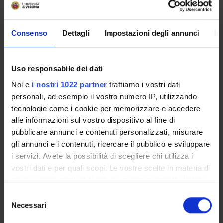
Degree Programme
Courses
Consenso
Dettagli
Impostazioni degli annunci
In
Notices
Governing bodies
Rete formativa
Uso responsabile dei dati
Noi e
i nostri 1022 partner
trattiamo i vostri dati
personali, ad esempio il vostro numero IP, utilizzando
International Students
tecnologie come i cookie per memorizzare e accedere
alle informazioni sul vostro dispositivo al fine di
pubblicare annunci e contenuti personalizzati, misurare
OFFERTA FORMATIVA
gli annunci e i contenuti, ricercare il pubblico e sviluppare
i servizi. Avete la possibilità di scegliere chi utilizza i
SEMESTRE FILTRO
vostri dati e per quali scopi. Le vostre scelte in materia di
privacy sono applicabili solo su questa proprietà digitale
CORSI DI LAUREA
in cui avete effettuato le vostre scelte. È possibile
Selezione
modificare o revocare il proprio consenso in qualsiasi
CORSI DI LAUREA MAGISTRALE
Necessari
del
momento dalla Dichiarazione sui cookie o facendo clic
consenso