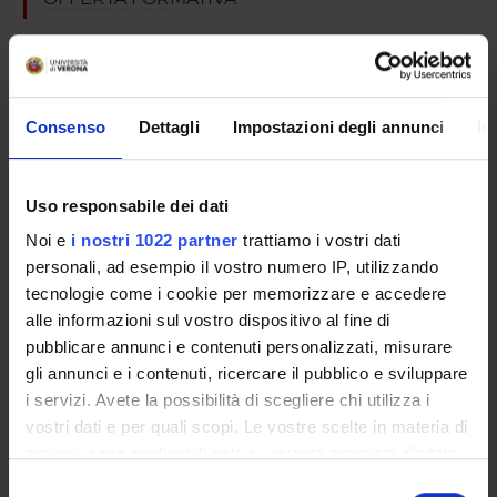
SEMESTRE FILTRO
CORSI DI LAUREA
Consenso
Dettagli
Impostazioni degli annunci
In
CORSI DI LAUREA MAGISTRALE
POST LAUREA
Uso responsabile dei dati
Noi e
i nostri 1022 partner
trattiamo i vostri dati
personali, ad esempio il vostro numero IP, utilizzando
tecnologie come i cookie per memorizzare e accedere
Postgraduate Specialisation in
alle informazioni sul vostro dispositivo al fine di
Digestive System Diseases
pubblicare annunci e contenuti personalizzati, misurare
gli annunci e i contenuti, ricercare il pubblico e sviluppare
i servizi. Avete la possibilità di scegliere chi utilizza i
Pathological anatomy
vostri dati e per quali scopi. Le vostre scelte in materia di
privacy sono applicabili solo su questa proprietà digitale
(2022/2023)
in cui avete effettuato le vostre scelte. È possibile
Selezione