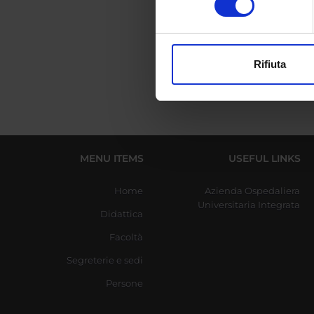
digitali).
Se
Approfondisci come vengono el
modificare o ritirare il tuo 
Rifiuta
Utilizziamo i cookie per perso
nostro traffico. Condividiamo 
di analisi dei dati web, pubbl
che hanno raccolto dal tuo uti
MENU ITEMS
USEFUL LINKS
Home
Azienda Ospedaliera
Universitaria Integrata
Didattica
Facoltà
Segreterie e sedi
Persone