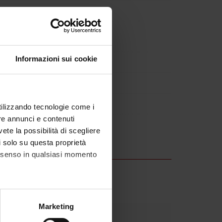
Informazioni sui cookie
utilizzando tecnologie come i
re annunci e contenuti
Oct 31, 2023.
vete la possibilità di scegliere
li solo su questa proprietà
consenso in qualsiasi momento
alche metro,
Marketing
e specifiche (impronte