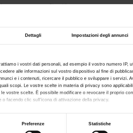
lecturer
Pietro Minuz
of ECTS credits
1
d
Dettagli
Impostazioni degli annunci
c sector
MED/09 - INTERNAL MEDICINE
 of instruction
Italian
VERONA
rattiamo i vostri dati personali, ad esempio il vostro numero IP, 
dere alle informazioni sul vostro dispositivo al fine di pubblica
Annuale Scuole Specialità
dal Nov 1, 2022 al 
nunci e i contenuti, ricercare il pubblico e sviluppare i servizi. A
r quali scopi. Le vostre scelte in materia di privacy sono applicabi
on timetable
to le vostre scelte. È possibile modificare o revocare il proprio 
 o facendo clic sull'icona di attivazione della privacy.
 to lesson schedule
mo anche:
oni sulla tua posizione geografica, con un'approssimazione di qu
Preferenze
Statistiche
ERENCE BOOKS
spositivo, scansionandolo attivamente alla ricerca di caratteristich