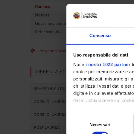
Name of 
Courses
Notices
Number 
Governing bodies
allocate
Rete formativa
Consenso
Academi
Language
International Students
Uso responsabile dei dati
Site
Noi e
i nostri 1022 partner
t
OFFERTA FORMATIVA
cookie per memorizzare e acce
Period
personalizzati, misurare gli an
chi utilizza i vostri dati e pe
Less
SEMESTRE FILTRO
digitale in cui avete effettua
dalla Dichiarazione sui cookie
CORSI DI LAUREA
Go
CORSI DI LAUREA MAGISTRALE
Con il tuo consenso, vorrem
Selezione
raccogliere informazi
Necessari
del
POST LAUREA
REF
Identificare il tuo di
consenso