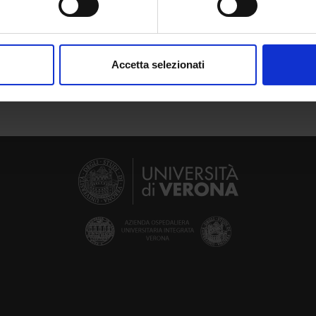
e the teaching bibliography
aborati i tuoi dati personali e imposta le tue preferenze nella
s
consenso in qualsiasi momento dalla Dichiarazione sui cookie.
Accetta selezionati
nalizzare contenuti ed annunci, per fornire funzionalità dei socia
inoltre informazioni sul modo in cui utilizzi il nostro sito con i n
icità e social media, i quali potrebbero combinarle con altre inform
lizzo dei loro servizi.