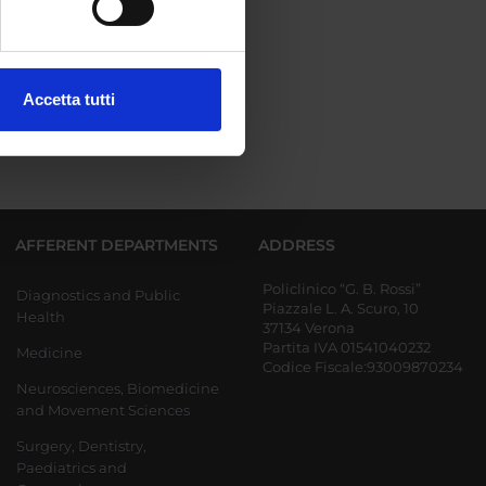
ezione dettagli
. Puoi
Accetta tutti
l media e per analizzare il
ostri partner che si occupano
azioni che hai fornito loro o
AFFERENT DEPARTMENTS
ADDRESS
Policlinico “G. B. Rossi”
Diagnostics and Public
Piazzale L. A. Scuro, 10
Health
37134 Verona
Partita IVA 01541040232
Medicine
Codice Fiscale:93009870234
Neurosciences, Biomedicine
and Movement Sciences
Surgery, Dentistry,
Paediatrics and