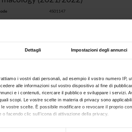
code
4S01147
1
c sector
BIO/14 - PHARMACOLOGY
 of instruction
Italian
Dettagli
Impostazioni degli annunci
g is organised as follows:
y
Credits
Period
Academi
rattiamo i vostri dati personali, ad esempio il vostro numero IP, 
dere alle informazioni sul vostro dispositivo al fine di pubblica
ULERA 1
0.25
Annuale Scuole
Cristia
Specialità
nunci e i contenuti, ricercare il pubblico e sviluppare i servizi. A
r quali scopi. Le vostre scelte in materia di privacy sono applicabi
TI 1
0.25
Annuale Scuole
Ugo Mor
to le vostre scelte. È possibile modificare o revocare il proprio 
Specialità
 o facendo clic sull'icona di attivazione della privacy.
LIN 1
0.25
Annuale Scuole
Laura C
Specialità
mo anche: