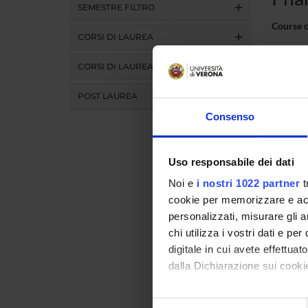
SEMESTRE FILTRO
Course 
CORSI DI LAUREA
Credits
CORSI DI LAUREA MAGISTRALE
Academi
POST LAUREA
Language
Consenso
Teachin
Uso responsabile dei dati
Activit
Noi e
i nostri 1022 partner
t
cookie per memorizzare e acce
CHIAM
personalizzati, misurare gli an
chi utilizza i vostri dati e pe
MORET
digitale in cui avete effettua
dalla Dichiarazione sui cookie
CUZZO
Con il tuo consenso, vorrem
Selezione