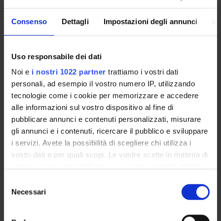
Consenso
Dettagli
Impostazioni degli annunci
In
Presentazione
Come iscriversi e Requisiti di ammissione
Uso responsabile dei dati
Piani didattici
Noi e
i nostri 1022 partner
trattiamo i vostri dati
Insegnamenti
personali, ad esempio il vostro numero IP, utilizzando
Bacheca avvisi
tecnologie come i cookie per memorizzare e accedere
Organi collegiali e di governo
alle informazioni sul vostro dispositivo al fine di
Rete formativa
pubblicare annunci e contenuti personalizzati, misurare
gli annunci e i contenuti, ricercare il pubblico e sviluppare
i servizi. Avete la possibilità di scegliere chi utilizza i
Servizio Studenti Internazionali
vostri dati e per quali scopi. Le vostre scelte in materia di
privacy sono applicabili solo su questa proprietà digitale
in cui avete effettuato le vostre scelte. È possibile
Selezione
OFFERTA FORMATIVA
modificare o revocare il proprio consenso in qualsiasi
Necessari
del
momento dalla Dichiarazione sui cookie o facendo clic
consenso
SEMESTRE FILTRO
sull'icona di attivazione della privacy.