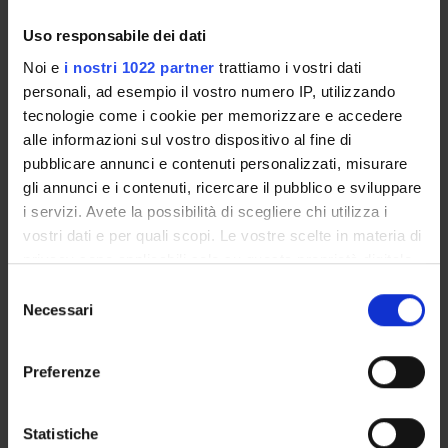
Management
Uso responsabile dei dati
Noi e
i nostri 1022 partner
trattiamo i vostri dati
Anesthesiology 3 -
personali, ad esempio il vostro numero IP, utilizzando
tecnologie come i cookie per memorizzare e accedere
DIDATTICA FRONTALE
alle informazioni sul vostro dispositivo al fine di
pubblicare annunci e contenuti personalizzati, misurare
(2019/2020)
gli annunci e i contenuti, ricercare il pubblico e sviluppare
i servizi. Avete la possibilità di scegliere chi utilizza i
Course code
4S002622
vostri dati e per quali scopi. Le vostre scelte in materia di
privacy sono applicabili solo su questa proprietà digitale
Credits
in cui avete effettuato le vostre scelte. È possibile
6
Selezione
modificare o revocare il proprio consenso in qualsiasi
Necessari
del
Other available courses
momento dalla Dichiarazione sui cookie o facendo clic
consenso
Postgraduate Specialisation in Cardiovascular System
sull'icona di attivazione della privacy.
Diseases
Preferenze
Postgraduate Specialisation in Neurosurgery
Postgraduate Specialisation in Legal Medicine
Con il tuo consenso, vorremmo anche:
raccogliere informazioni sulla tua posizione
Statistiche
Academic sector