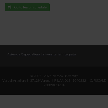
Go to lesson schedule
Azienda Ospedaliera Universitaria Integrata
© 2002 - 2026 Verona University
Via dell'Artigliere 8, 37129 Verona | P. I.V.A. 01541040232 | C. FISCALE
93009870234