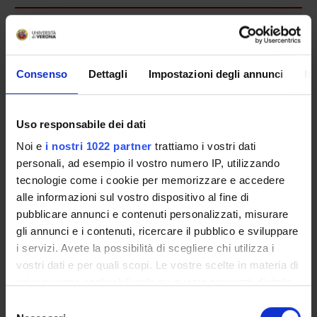
Overview
Enrolment Procedures and Admission Requirements
Degree Programme
Consenso
Dettagli
Impostazioni degli annunci
In
Courses
Notices
Uso responsabile dei dati
Governing bodies
Rete formativa
Noi e
i nostri 1022 partner
trattiamo i vostri dati
personali, ad esempio il vostro numero IP, utilizzando
tecnologie come i cookie per memorizzare e accedere
International Students
alle informazioni sul vostro dispositivo al fine di
pubblicare annunci e contenuti personalizzati, misurare
gli annunci e i contenuti, ricercare il pubblico e sviluppare
OFFERTA FORMATIVA
i servizi. Avete la possibilità di scegliere chi utilizza i
vostri dati e per quali scopi. Le vostre scelte in materia di
SEMESTRE FILTRO
privacy sono applicabili solo su questa proprietà digitale
in cui avete effettuato le vostre scelte. È possibile
Selezione
CORSI DI LAUREA
modificare o revocare il proprio consenso in qualsiasi