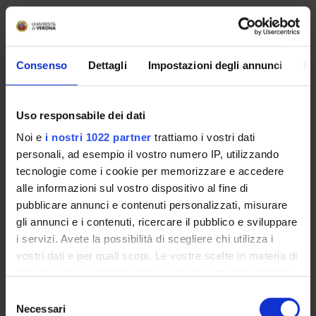
OFFERTA FORMATIVA
Consenso
Dettagli
Impostazioni degli annunci
In
SEMESTRE FILTRO
CORSI DI LAUREA
Uso responsabile dei dati
CORSI DI LAUREA MAGISTRALE
Noi e
i nostri 1022 partner
trattiamo i vostri dati
personali, ad esempio il vostro numero IP, utilizzando
POST LAUREA
tecnologie come i cookie per memorizzare e accedere
alle informazioni sul vostro dispositivo al fine di
pubblicare annunci e contenuti personalizzati, misurare
Scuola di Specializzazione in
gli annunci e i contenuti, ricercare il pubblico e sviluppare
i servizi. Avete la possibilità di scegliere chi utilizza i
Allergologia ed Immunologia
vostri dati e per quali scopi. Le vostre scelte in materia di
privacy sono applicabili solo su questa proprietà digitale
Clinica (D.I. 68/2015)
in cui avete effettuato le vostre scelte. È possibile
Selezione
modificare o revocare il proprio consenso in qualsiasi
Necessari
del