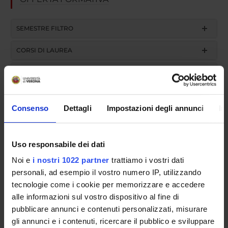
SEMESTRE FILTRO
CORSI DI LAUREA
CORSI DI LAUREA MAGISTRALE
POST LAUREA
Consenso
Dettagli
Impostazioni degli annunci
In
Scuola di Specializzazione in
Uso responsabile dei dati
Neurologia (D.I. 68/2015)
Noi e
i nostri 1022 partner
trattiamo i vostri dati
personali, ad esempio il vostro numero IP, utilizzando
tecnologie come i cookie per memorizzare e accedere
Neurologia 3 - DIDATTICA
alle informazioni sul vostro dispositivo al fine di
pubblicare annunci e contenuti personalizzati, misurare
FRONTALE (2018/2019)
gli annunci e i contenuti, ricercare il pubblico e sviluppare