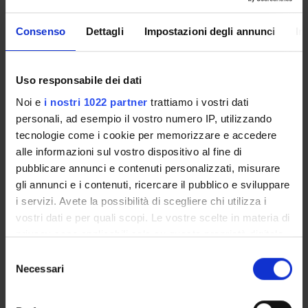
Degree Programme
Consenso
Dettagli
Impostazioni degli annunci
In
Courses
Notices
Governing bodies
Uso responsabile dei dati
Rete formativa
Noi e
i nostri 1022 partner
trattiamo i vostri dati
personali, ad esempio il vostro numero IP, utilizzando
tecnologie come i cookie per memorizzare e accedere
International Students
alle informazioni sul vostro dispositivo al fine di
pubblicare annunci e contenuti personalizzati, misurare
OFFERTA FORMATIVA
gli annunci e i contenuti, ricercare il pubblico e sviluppare
i servizi. Avete la possibilità di scegliere chi utilizza i
vostri dati e per quali scopi. Le vostre scelte in materia di
SEMESTRE FILTRO
privacy sono applicabili solo su questa proprietà digitale
in cui avete effettuato le vostre scelte. È possibile
CORSI DI LAUREA
Selezione
modificare o revocare il proprio consenso in qualsiasi
Necessari
del
CORSI DI LAUREA MAGISTRALE
momento dalla Dichiarazione sui cookie o facendo clic
consenso
sull'icona di attivazione della privacy.