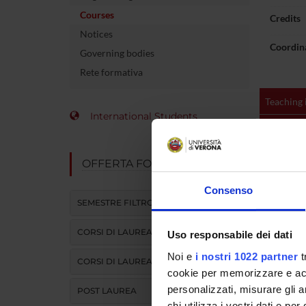
Courses
Credits
Notices
Coordin
Governing bodies
Rete formativa
Teaching 
International Students
Unit
DIDATTI
OFFERTA FORMATIVA
ATTIVITA
Consenso
SEMESTRE FILTRO
Learn
CORSI DI LAUREA
Uso responsabile dei dati
Noi e
i nostri 1022 partner
t
CORSI DI LAUREA MAGISTRALE
Work-flow 
cookie per memorizzare e acce
personalizzati, misurare gli an
POST LAUREA
chi utilizza i vostri dati e pe