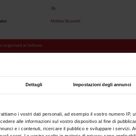
36
ator
Matteo Brunelli
is organised as follows:
Credits
Academic sector
CA FRONTALE
10
MED/08-PATHOLOGY
' PRATICA
26
MED/08-PATHOLOGY
Dettagli
Impostazioni degli annunci
ing outcomes
rattiamo i vostri dati personali, ad esempio il vostro numero IP, 
of the whole organs
dere alle informazioni sul vostro dispositivo al fine di pubblica
nunci e i contenuti, ricercare il pubblico e sviluppare i servizi. A
r quali scopi. Le vostre scelte in materia di privacy sono applicabi