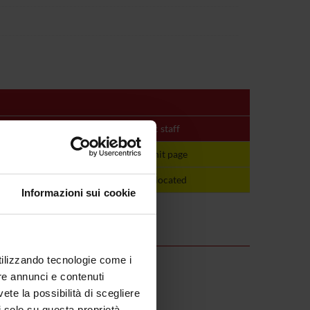
Period
Academic staff
See the unit page
See the unit page
not yet allocated
not yet allocated
Informazioni sui cookie
utilizzando tecnologie come i
re annunci e contenuti
vete la possibilità di scegliere
li solo su questa proprietà