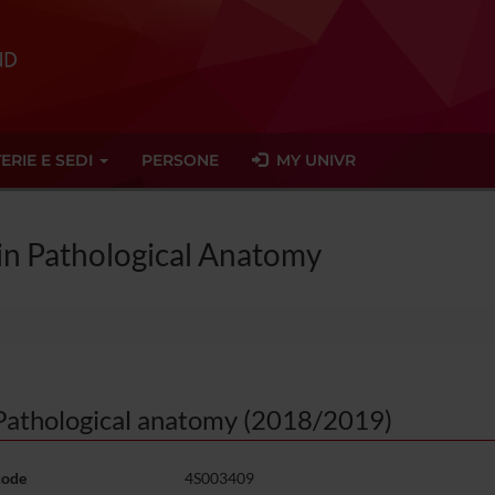
ERIE E SEDI
PERSONE
MY UNIVR
 in Pathological Anatomy
Pathological anatomy (2018/2019)
code
4S003409