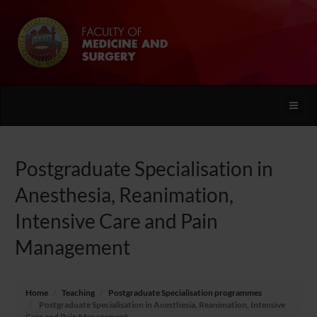
Toggle
naviga
Postgraduate Specialisation in
Anesthesia, Reanimation,
Intensive Care and Pain
Management
Home
Teaching
Postgraduate Specialisation programmes
Postgraduate Specialisation in Anesthesia, Reanimation, Intensive
Care and Pain Management