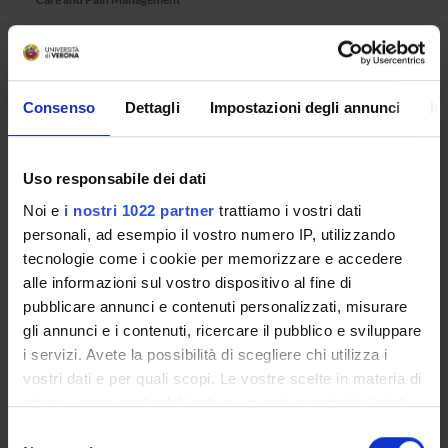
Overview
Enrolment Procedures and Admission Requirements
Consenso
Dettagli
Impostazioni degli annunci
In
Degree Programme
Courses
Uso responsabile dei dati
Notices
Noi e
i nostri 1022 partner
trattiamo i vostri dati
Governing bodies
personali, ad esempio il vostro numero IP, utilizzando
Rete formativa
tecnologie come i cookie per memorizzare e accedere
alle informazioni sul vostro dispositivo al fine di
International Students
pubblicare annunci e contenuti personalizzati, misurare
gli annunci e i contenuti, ricercare il pubblico e sviluppare
i servizi. Avete la possibilità di scegliere chi utilizza i
OFFERTA FORMATIVA
vostri dati e per quali scopi. Le vostre scelte in materia di
privacy sono applicabili solo su questa proprietà digitale
in cui avete effettuato le vostre scelte. È possibile
SEMESTRE FILTRO
Selezione