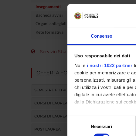
Docente
Insegnamenti
Bacheca avvisi
crediti
Organi collegiali e di governo
Settore 
Rete formativa
Consenso
Lingua d
Servizio Studenti Internazionali
Uso responsabile dei dati
Sede
Noi e
i nostri 1022 partner
t
Periodo
OFFERTA FORMATIVA
cookie per memorizzare e acce
personalizzati, misurare gli an
Per visu
chi utilizza i vostri dati e pe
SEMESTRE FILTRO
digitale in cui avete effettua
dalla Dichiarazione sui cookie
CORSI DI LAUREA
CORSI DI LAUREA MAGISTRALE
Con il tuo consenso, vorrem
Selezione
raccogliere informazi
Necessari
del
POST LAUREA
Identificare il tuo di
consenso