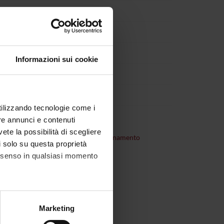
Informazioni sui cookie
utilizzando tecnologie come i
re annunci e contenuti
vete la possibilità di scegliere
consultare
organizzazione dell'insegnamento
li solo su questa proprietà
consenso in qualsiasi momento
alche metro,
Marketing
e specifiche (impronte