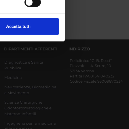
ezione dettagli
. Puoi
Accetta tutti
l media e per analizzare il
ostri partner che si occupano
azioni che hai fornito loro o
DIPARTIMENTI AFFERENTI
INDIRIZZO
Policlinico “G. B. Rossi”
Diagnostica e Sanità
Piazzale L. A. Scuro, 10
Pubblica
37134 Verona
Partita IVA 01541040232
Medicina
Codice Fiscale:93009870234
Neuroscienze, Biomedicina
e Movimento
Scienze Chirurgiche
Odontostomatologiche e
Materno-Infantili
Ingegneria per la medicina
di innovazione