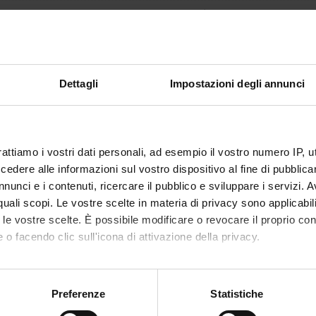
non ancora assegnato
29
disciplinare
MED/12 - GASTROENTEROLOGIA
Dettagli
Impostazioni degli annunci
i erogazione
Italiano
VERONA
rattiamo i vostri dati personali, ad esempio il vostro numero IP, 
non ancora assegnato
dere alle informazioni sul vostro dispositivo al fine di pubblica
nunci e i contenuti, ricercare il pubblico e sviluppare i servizi. A
alizzare la struttura dell'insegnamento a cui questo modulo appartiene, 
r quali scopi. Le vostre scelte in materia di privacy sono applicabi
to le vostre scelte. È possibile modificare o revocare il proprio 
 o facendo clic sull'icona di attivazione della privacy.
mo anche:
oni sulla tua posizione geografica, con un'approssimazione di qu
Preferenze
Statistiche
spositivo, scansionandolo attivamente alla ricerca di caratteristich