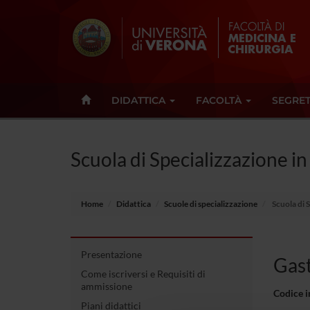
DIDATTICA
FACOLTÀ
SEGRET
Scuola di Specializzazione in
Home
Didattica
Scuole di specializzazione
Scuola di 
Presentazione
Gast
Come iscriversi e Requisiti di
ammissione
Codice 
Piani didattici