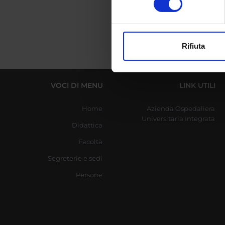
digitali).
Approfondisci come vengono el
modificare o ritirare il tuo 
Rifiuta
Utilizziamo i cookie per perso
nostro traffico. Condividiamo 
di analisi dei dati web, pubbl
VOCI DI MENU
LINK UTILI
che hanno raccolto dal tuo uti
Home
Azienda Ospedaliera
Universitaria Integrata
Didattica
Facoltà
Segreterie e sedi
Persone