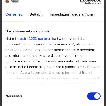
Enrolment Procedures and Admission Requirements
Degree Programme
Consenso
Dettagli
Impostazioni degli annunci
In
Courses
Notices
Governing bodies
Uso responsabile dei dati
Rete formativa
Noi e
i nostri 1022 partner
trattiamo i vostri dati
Documents
personali, ad esempio il vostro numero IP, utilizzando
tecnologie come i cookie per memorizzare e accedere
alle informazioni sul vostro dispositivo al fine di
International Students
pubblicare annunci e contenuti personalizzati, misurare
gli annunci e i contenuti, ricercare il pubblico e sviluppare
i servizi. Avete la possibilità di scegliere chi utilizza i
OFFERTA FORMATIVA
vostri dati e per quali scopi. Le vostre scelte in materia di
privacy sono applicabili solo su questa proprietà digitale
SEMESTRE FILTRO
in cui avete effettuato le vostre scelte. È possibile
Selezione
modificare o revocare il proprio consenso in qualsiasi
Necessari
del
CORSI DI LAUREA
momento dalla Dichiarazione sui cookie o facendo clic
consenso