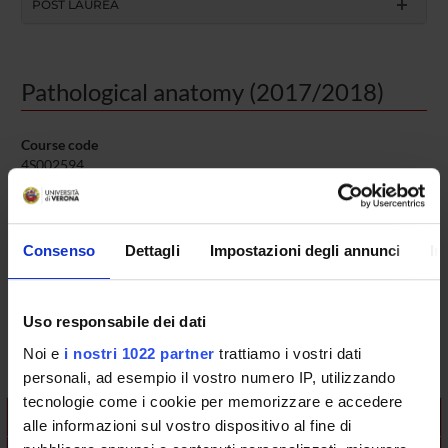
POST LAUREA
Pathological anatomy (2017/2018)
Course code
4S002594
Credits
43
Coordinator
Consenso
Dettagli
Impostazioni degli annunci
In
Matteo Brunelli
Other available courses
Uso responsabile dei dati
Postgraduate Specialisation in Medical Oncology
Postgraduate Specialisation in Pathological Anatomy
Noi e
i nostri 1022 partner
trattiamo i vostri dati
personali, ad esempio il vostro numero IP, utilizzando
tecnologie come i cookie per memorizzare e accedere
Teaching is organised as follows:
alle informazioni sul vostro dispositivo al fine di