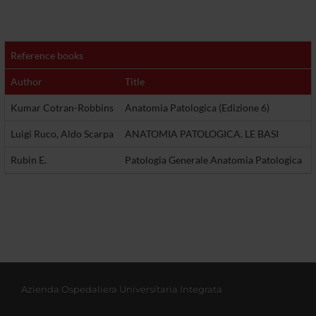
Reference books
Author
Title
Kumar Cotran-Robbins
Anatomia Patologica (Edizione 6)
Luigi Ruco, Aldo Scarpa
ANATOMIA PATOLOGICA. LE BASI
Rubin E.
Patologia Generale Anatomia Patologica
Azienda Ospedaliera Universitaria Integrata