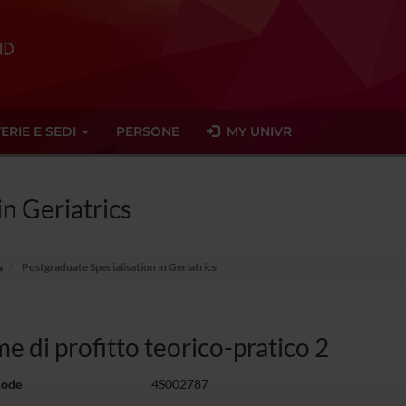
ERIE E SEDI
PERSONE
MY UNIVR
in Geriatrics
s
Postgraduate Specialisation in Geriatrics
e di profitto teorico-pratico 2
code
4S002787