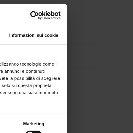
Informazioni sui cookie
utilizzando tecnologie come i
re annunci e contenuti
vete la possibilità di scegliere
li solo su questa proprietà
consenso in qualsiasi momento
alche metro,
Marketing
e specifiche (impronte