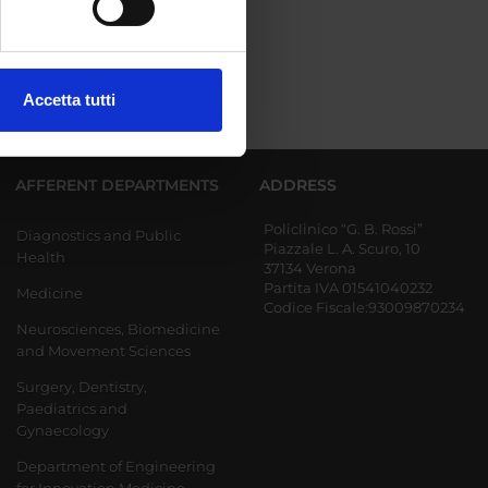
ezione dettagli
. Puoi
Accetta tutti
l media e per analizzare il
ostri partner che si occupano
azioni che hai fornito loro o
AFFERENT DEPARTMENTS
ADDRESS
Policlinico “G. B. Rossi”
Diagnostics and Public
Piazzale L. A. Scuro, 10
Health
37134 Verona
Partita IVA 01541040232
Medicine
Codice Fiscale:93009870234
Neurosciences, Biomedicine
and Movement Sciences
Surgery, Dentistry,
Paediatrics and
Gynaecology
Department of Engineering
for Innovation Medicine