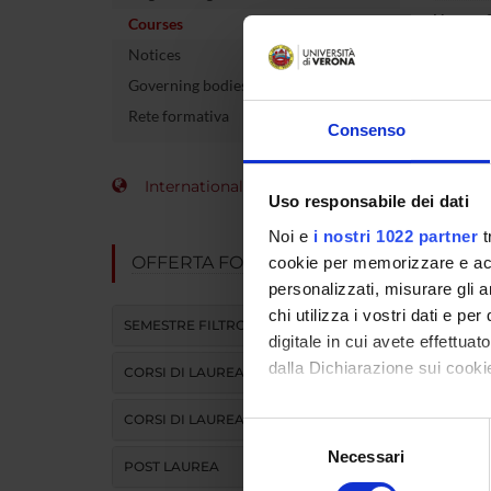
Name of 
Courses
Notices
Number 
Governing bodies
allocate
Rete formativa
Consenso
Academi
Language
International Students
Uso responsabile dei dati
Site
Noi e
i nostri 1022 partner
t
OFFERTA FORMATIVA
cookie per memorizzare e acce
Period
personalizzati, misurare gli an
chi utilizza i vostri dati e pe
SEMESTRE FILTRO
digitale in cui avete effettua
dalla Dichiarazione sui cookie
CORSI DI LAUREA
CORSI DI LAUREA MAGISTRALE
Con il tuo consenso, vorrem
Selezione
raccogliere informazi
Necessari
del
POST LAUREA
Identificare il tuo di
consenso