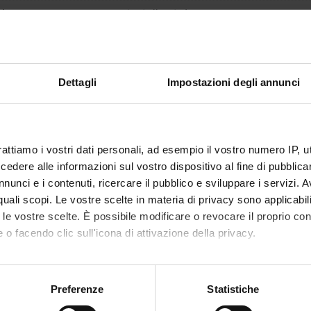
lecturer
not yet allocated
of ECTS credits
d
Dettagli
Impostazioni degli annunci
c sector
PROFIN_S -
Inserito automaticamente da WI
 of instruction
Italian
VERONA
rattiamo i vostri dati personali, ad esempio il vostro numero IP, 
dere alle informazioni sul vostro dispositivo al fine di pubblica
not yet allocated
nunci e i contenuti, ricercare il pubblico e sviluppare i servizi. A
r quali scopi. Le vostre scelte in materia di privacy sono applicabi
to le vostre scelte. È possibile modificare o revocare il proprio 
 o facendo clic sull'icona di attivazione della privacy.
mo anche:
oni sulla tua posizione geografica, con un'approssimazione di qu
Preferenze
Statistiche
spositivo, scansionandolo attivamente alla ricerca di caratteristich