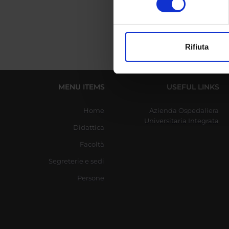
digitali).
Approfondisci come vengono el
modificare o ritirare il tuo 
Rifiuta
Utilizziamo i cookie per perso
nostro traffico. Condividiamo 
di analisi dei dati web, pubbl
MENU ITEMS
USEFUL LINKS
che hanno raccolto dal tuo uti
Home
Azienda Ospedaliera
Universitaria Integrata
Didattica
Facoltà
Segreterie e sedi
Persone