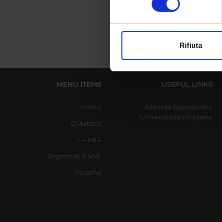
digitali).
Approfondisci come vengono el
modificare o ritirare il tuo 
Rifiuta
Utilizziamo i cookie per perso
nostro traffico. Condividiamo 
di analisi dei dati web, pubbl
MENU ITEMS
USEFUL LINKS
che hanno raccolto dal tuo uti
Home
Azienda Ospedaliera
Universitaria Integrata
Didattica
Facoltà
Segreterie e sedi
Persone