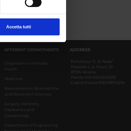
ezione dettagli
. Puoi
Accetta tutti
l media e per analizzare il
ostri partner che si occupano
azioni che hai fornito loro o
AFFERENT DEPARTMENTS
ADDRESS
Policlinico “G. B. Rossi”
Diagnostics and Public
Piazzale L. A. Scuro, 10
Health
37134 Verona
Partita IVA 01541040232
Medicine
Codice Fiscale:93009870234
Neurosciences, Biomedicine
and Movement Sciences
Surgery, Dentistry,
Paediatrics and
Gynaecology
Department of Engineering
for Innovation Medicine