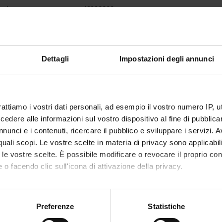
code
4S003393
lecturer
not yet allocated
of ECTS credits
28
Dettagli
Impostazioni degli annunci
d
c sector
MED/35 - DERMATOLOGY AND VENEREAL 
 of instruction
Italian
rattiamo i vostri dati personali, ad esempio il vostro numero IP, 
dere alle informazioni sul vostro dispositivo al fine di pubblica
not yet allocated
nunci e i contenuti, ricercare il pubblico e sviluppare i servizi. A
r quali scopi. Le vostre scelte in materia di privacy sono applicabi
the organization of the course that includes this module, follow this link
to le vostre scelte. È possibile modificare o revocare il proprio 
 o facendo clic sull'icona di attivazione della privacy.
mo anche:
oni sulla tua posizione geografica, con un'approssimazione di qu
Preferenze
Statistiche
spositivo, scansionandolo attivamente alla ricerca di caratteristich