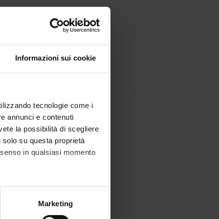
Informazioni sui cookie
DISEASES
utilizzando tecnologie come i
re annunci e contenuti
vete la possibilità di scegliere
li solo su questa proprietà
Course organization
consenso in qualsiasi momento
alche metro,
Marketing
e specifiche (impronte