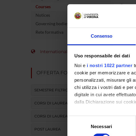
Course 
Courses
Notices
Name of 
Governing bodies
Number 
Rete formativa
Consenso
allocate
Academi
International Students
Uso responsabile dei dati
Language
Noi e
i nostri 1022 partner
t
OFFERTA FORMATIVA
cookie per memorizzare e acce
Period
personalizzati, misurare gli an
chi utilizza i vostri dati e pe
To show 
SEMESTRE FILTRO
digitale in cui avete effettua
dalla Dichiarazione sui cookie
CORSI DI LAUREA
CORSI DI LAUREA MAGISTRALE
Con il tuo consenso, vorrem
Selezione
raccogliere informazi
Necessari
del
POST LAUREA
Identificare il tuo di
consenso