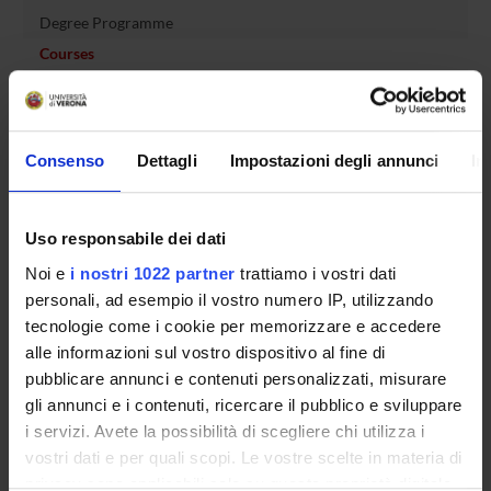
Degree Programme
Courses
Notices
Governing bodies
Rete formativa
Consenso
Dettagli
Impostazioni degli annunci
In
International Students
Uso responsabile dei dati
Noi e
i nostri 1022 partner
trattiamo i vostri dati
OFFERTA FORMATIVA
personali, ad esempio il vostro numero IP, utilizzando
tecnologie come i cookie per memorizzare e accedere
alle informazioni sul vostro dispositivo al fine di
SEMESTRE FILTRO
pubblicare annunci e contenuti personalizzati, misurare
CORSI DI LAUREA
gli annunci e i contenuti, ricercare il pubblico e sviluppare
i servizi. Avete la possibilità di scegliere chi utilizza i
CORSI DI LAUREA MAGISTRALE
vostri dati e per quali scopi. Le vostre scelte in materia di
privacy sono applicabili solo su questa proprietà digitale