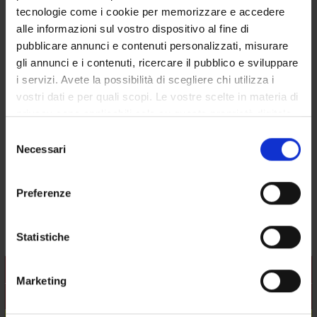
tecnologie come i cookie per memorizzare e accedere
alle informazioni sul vostro dispositivo al fine di
POST LAUREA
pubblicare annunci e contenuti personalizzati, misurare
gli annunci e i contenuti, ricercare il pubblico e sviluppare
i servizi. Avete la possibilità di scegliere chi utilizza i
Endocrinology (2014/2015)
vostri dati e per quali scopi. Le vostre scelte in materia di
privacy sono applicabili solo su questa proprietà digitale
Course code
in cui avete effettuato le vostre scelte. È possibile
Selezione
4S003350
modificare o revocare il proprio consenso in qualsiasi
Necessari
del
momento dalla Dichiarazione sui cookie o facendo clic
Credits
consenso
59
sull'icona di attivazione della privacy.
Preferenze
Coordinator
Con il tuo consenso, vorremmo anche:
Enzo Bonora
raccogliere informazioni sulla tua posizione
Statistiche
geografica, con un'approssimazione di qualche
metro,
Teaching is organised as follows:
Marketing
Identificare il tuo dispositivo, scansionandolo
Unit
Credits
Academic sector
attivamente alla ricerca di caratteristiche specifiche