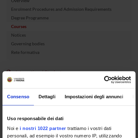
Overview
Enrolment Procedures and Admission Requirements
Degree Programme
Courses
Notices
Governing bodies
Rete formativa
International Students
OFFERTA FORMATIVA
Consenso
Dettagli
Impostazioni degli annunci
In
SEMESTRE FILTRO
Uso responsabile dei dati
CORSI DI LAUREA
Noi e
i nostri 1022 partner
trattiamo i vostri dati
personali, ad esempio il vostro numero IP, utilizzando
CORSI DI LAUREA MAGISTRALE