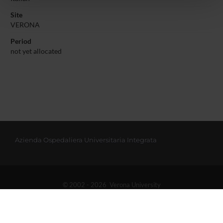
pubblicità e social media, i quali potrebbero combinarle
Site
con altre informazioni che hai fornito loro o che hanno
VERONA
raccolto dal tuo utilizzo dei loro servizi.
Period
not yet allocated
Azienda Ospedaliera Universitaria Integrata
© 2002 - 2026 Verona University
Via dell'Artigliere 8, 37129 Verona | P. I.V.A. 01541040232 | C. FISCALE
93009870234