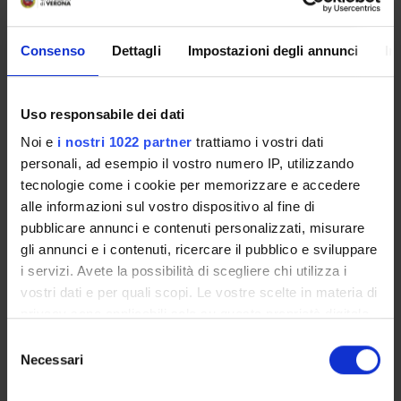
Enrolment Procedures and Admission Requirements
Degree Programme
Consenso
Dettagli
Impostazioni degli annunci
In
Courses
Notices
Governing bodies
Uso responsabile dei dati
Documents
Noi e
i nostri 1022 partner
trattiamo i vostri dati
personali, ad esempio il vostro numero IP, utilizzando
tecnologie come i cookie per memorizzare e accedere
International Students
alle informazioni sul vostro dispositivo al fine di
pubblicare annunci e contenuti personalizzati, misurare
gli annunci e i contenuti, ricercare il pubblico e sviluppare
OFFERTA FORMATIVA
i servizi. Avete la possibilità di scegliere chi utilizza i
vostri dati e per quali scopi. Le vostre scelte in materia di
SEMESTRE FILTRO
privacy sono applicabili solo su questa proprietà digitale
in cui avete effettuato le vostre scelte. È possibile
Selezione
CORSI DI LAUREA
modificare o revocare il proprio consenso in qualsiasi
Necessari
del
momento dalla Dichiarazione sui cookie o facendo clic
CORSI DI LAUREA MAGISTRALE
consenso
sull'icona di attivazione della privacy.