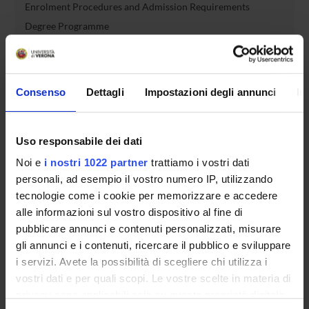
Enrolment Procedures and Admission Requirements
Degree Programme
Courses
Notices
Governing bodies
Consenso
Dettagli
Impostazioni degli annunci
In
Documents
Uso responsabile dei dati
International Students
Noi e
i nostri 1022 partner
trattiamo i vostri dati
personali, ad esempio il vostro numero IP, utilizzando
OFFERTA FORMATIVA
tecnologie come i cookie per memorizzare e accedere
alle informazioni sul vostro dispositivo al fine di
pubblicare annunci e contenuti personalizzati, misurare
SEMESTRE FILTRO
gli annunci e i contenuti, ricercare il pubblico e sviluppare
i servizi. Avete la possibilità di scegliere chi utilizza i
CORSI DI LAUREA
vostri dati e per quali scopi. Le vostre scelte in materia di
CORSI DI LAUREA MAGISTRALE
privacy sono applicabili solo su questa proprietà digitale