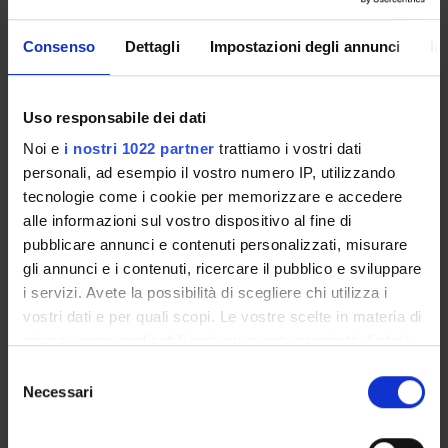
Enrolment Procedures and Admission Requirements
Degree Programme
Consenso
Dettagli
Impostazioni degli annunci
In
Courses
Notices
Uso responsabile dei dati
Governing bodies
Noi e
i nostri 1022 partner
trattiamo i vostri dati
Documents
personali, ad esempio il vostro numero IP, utilizzando
tecnologie come i cookie per memorizzare e accedere
International Students
alle informazioni sul vostro dispositivo al fine di
pubblicare annunci e contenuti personalizzati, misurare
gli annunci e i contenuti, ricercare il pubblico e sviluppare
OFFERTA FORMATIVA
i servizi. Avete la possibilità di scegliere chi utilizza i
vostri dati e per quali scopi. Le vostre scelte in materia di
privacy sono applicabili solo su questa proprietà digitale
SEMESTRE FILTRO
in cui avete effettuato le vostre scelte. È possibile
Selezione
CORSI DI LAUREA
modificare o revocare il proprio consenso in qualsiasi
Necessari
del
momento dalla Dichiarazione sui cookie o facendo clic
consenso
CORSI DI LAUREA MAGISTRALE
sull'icona di attivazione della privacy.