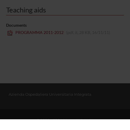
Teaching aids
Documents
PROGRAMMA 2011-2012
(pdf, it, 28 KB, 16/11/11)
Azienda Ospedaliera Universitaria Integrata
© 2002 - 2026 Verona University
Via dell'Artigliere 8, 37129 Verona | P. I.V.A. 01541040232 | C. FISCALE