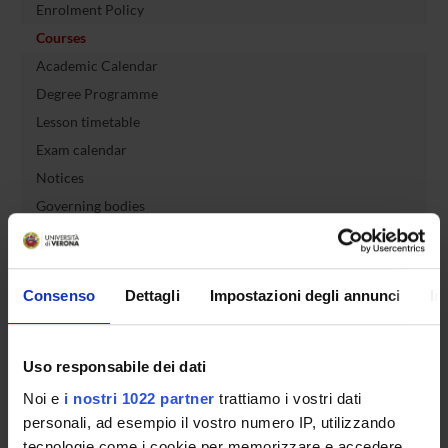
Enrolment Policy
Courses
Academic Calendar
Degree Programme
Lesson timetable
Exam calendar
Notices
Governing bodies
Faculty staff
Documents
Consenso
Dettagli
Impostazioni degli annunci
In
International Students
Uso responsabile dei dati
OFFERTA FORMATIVA
Noi e
i nostri 1022 partner
trattiamo i vostri dati
personali, ad esempio il vostro numero IP, utilizzando
tecnologie come i cookie per memorizzare e accedere