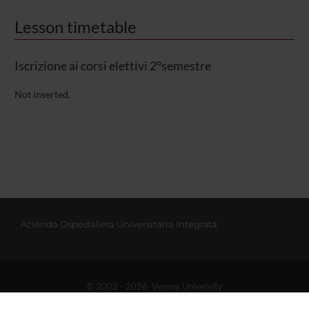
Lesson timetable
Iscrizione ai corsi elettivi 2°semestre
Not inserted.
Azienda Ospedaliera Universitaria Integrata
© 2002 - 2026 Verona University
Via dell'Artigliere 8, 37129 Verona | P. I.V.A. 01541040232 | C. FISCALE