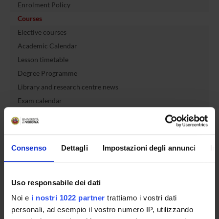
Enrolment Policy
Courses
Elective courses
Academic Calendar
Lesson timetable
Degree Programme
Library and research centre news
Exam calendar
Notices
Governing bodies
Faculty staff
Consenso
Dettagli
Impostazioni degli annunci
In
Extra courses and activities
Options
Uso responsabile dei dati
Graduation
Documents
Noi e
i nostri 1022 partner
trattiamo i vostri dati
personali, ad esempio il vostro numero IP, utilizzando