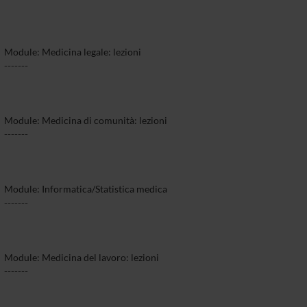
Module: Medicina legale: lezioni
-------
Module: Medicina di comunità: lezioni
-------
Module: Informatica/Statistica medica
-------
Module: Medicina del lavoro: lezioni
-------