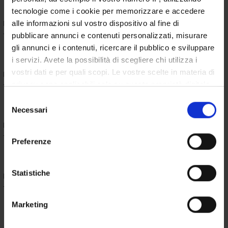
tecnologie come i cookie per memorizzare e accedere
Module: Medicina di comunità: lezioni
alle informazioni sul vostro dispositivo al fine di
-------
pubblicare annunci e contenuti personalizzati, misurare
gli annunci e i contenuti, ricercare il pubblico e sviluppare
i servizi. Avete la possibilità di scegliere chi utilizza i
vostri dati e per quali scopi. Le vostre scelte in materia di
Module: Informatica/Statistica medica
-------
privacy sono applicabili solo su questa proprietà digitale
in cui avete effettuato le vostre scelte. È possibile
Selezione
modificare o revocare il proprio consenso in qualsiasi
Necessari
del
momento dalla Dichiarazione sui cookie o facendo clic
consenso
Module: Medicina del lavoro: lezioni
sull'icona di attivazione della privacy.
-------
Preferenze
Con il tuo consenso, vorremmo anche:
raccogliere informazioni sulla tua posizione
Statistiche
Module: Organizzazione aziendale: lezioni
geografica, con un'approssimazione di qualche
-------
metro,
Marketing
Identificare il tuo dispositivo, scansionandolo
attivamente alla ricerca di caratteristiche specifiche