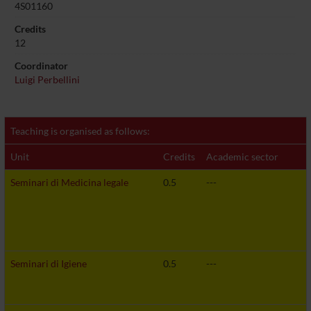
4S01160
Credits
12
Coordinator
Luigi Perbellini
Teaching is organised as follows:
Unit
Credits
Academic sector
Seminari di Medicina legale
0.5
---
Seminari di Igiene
0.5
---