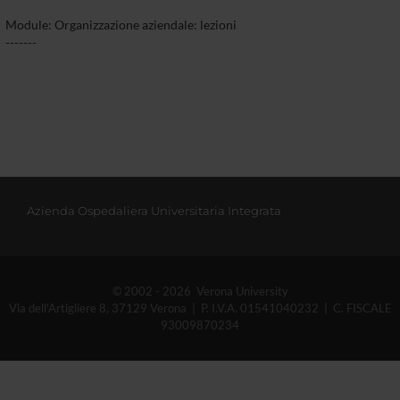
Module: Organizzazione aziendale: lezioni
-------
Azienda Ospedaliera Universitaria Integrata
© 2002 - 2026 Verona University
Via dell'Artigliere 8, 37129 Verona | P. I.V.A. 01541040232 | C. FISCALE
93009870234