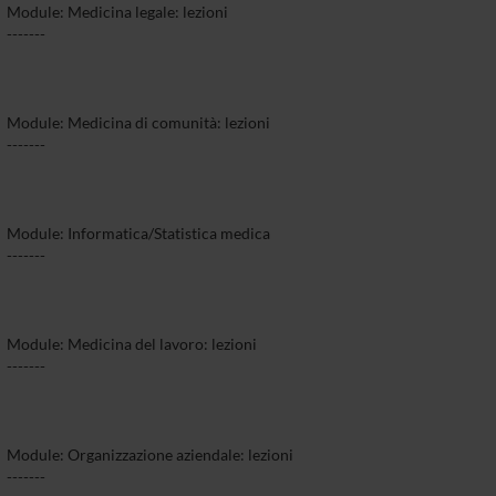
Module: Medicina legale: lezioni
-------
Module: Medicina di comunità: lezioni
-------
Module: Informatica/Statistica medica
-------
Module: Medicina del lavoro: lezioni
-------
Module: Organizzazione aziendale: lezioni
-------