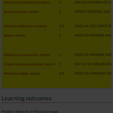
Informatica/Statistica medica
1
INF/01-INFORMATICS
Scienze umane: lezioni
1
SPS/07-GENERAL SOC
Medicina del lavoro: lezioni
2.5
MED/44-OCCUPATION
Igiene: lezioni
2
MED/42-HYGIENE AND
Medicina di comunità: lezioni
1
MED/42-HYGIENE AND
Organizzazione aziendale: lezioni
1
SECS-P/10-ORGANIZ
Medicina legale: lezioni
2.5
MED/43-FORENSIC ME
Learning outcomes
Module: Seminari di Medicina legale