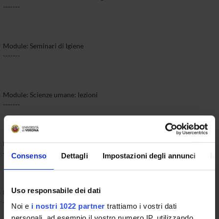
-------
Module: Seminari di Igiene
-------
Module: Scienze umane: lezioni
-------
Module: Igiene: lezioni
-------
Consenso
Dettagli
Impostazioni degli annunci
In
Uso responsabile dei dati
Module: Medicina legale: lezioni
-------
Noi e
i nostri 1022 partner
trattiamo i vostri dati
personali, ad esempio il vostro numero IP, utilizzando