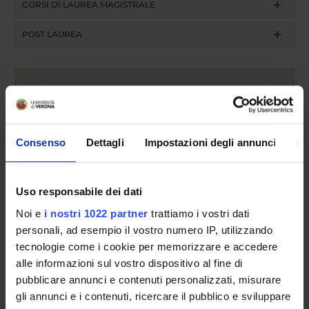
CORSI DI LAUREA MAGISTRALE
POST LAUREA
Consenso
Dettagli
Impostazioni degli annunci
In
Registration year
Uso responsabile dei dati
search
Noi e
i nostri 1022 partner
trattiamo i vostri dati
personali, ad esempio il vostro numero IP, utilizzando
tecnologie come i cookie per memorizzare e accedere
alle informazioni sul vostro dispositivo al fine di
Access type
pubblicare annunci e contenuti personalizzati, misurare
admission test, limited-entry degree
gli annunci e i contenuti, ricercare il pubblico e sviluppare