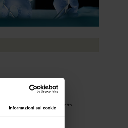
a prevista dal MUR; II rata € 775,00 entro
Informazioni sui cookie
2027;