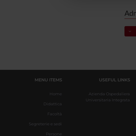
Adm
S
MENU ITEMS
USEFUL LINKS
Home
Azienda Ospedaliera
Universitaria Integrata
Didattica
Facoltà
Segreterie e sedi
Persone