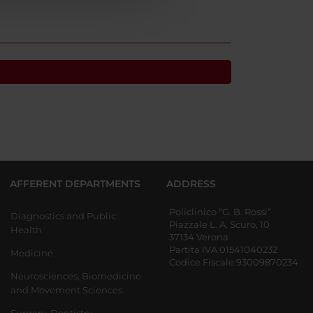
AFFERENT DEPARTMENTS
ADDRESS
Policlinico “G. B. Rossi”
Diagnostics and Public
Piazzale L. A. Scuro, 10
Health
37134 Verona
Partita IVA 01541040232
Medicine
Codice Fiscale:93009870234
Neurosciences, Biomedicine
and Movement Sciences