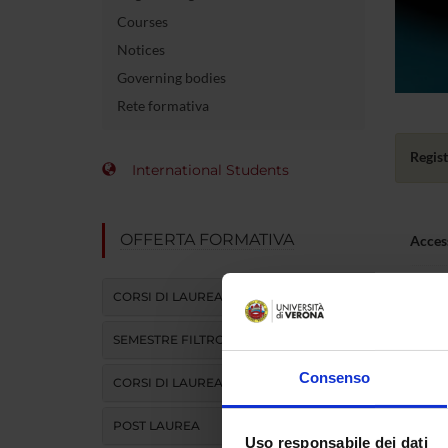
Courses
Notices
Governing bodies
Rete formativa
Regist
International Students
OFFERTA FORMATIVA
Acces
Statut
CORSI DI LAUREA
Part-
SEMESTRE FILTRO
Fees
Consenso
CORSI DI LAUREA MAGISTRALE
POST LAUREA
Atten
Uso responsabile dei dati