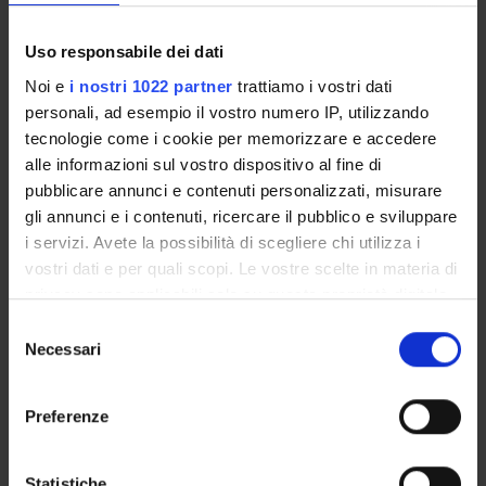
Enrolment Procedures and Admission Requirements
Degree Programme
Uso responsabile dei dati
Courses
Noi e
i nostri 1022 partner
trattiamo i vostri dati
Notices
personali, ad esempio il vostro numero IP, utilizzando
Governing bodies
tecnologie come i cookie per memorizzare e accedere
Documents
alle informazioni sul vostro dispositivo al fine di
pubblicare annunci e contenuti personalizzati, misurare
gli annunci e i contenuti, ricercare il pubblico e sviluppare
International Students
i servizi. Avete la possibilità di scegliere chi utilizza i
vostri dati e per quali scopi. Le vostre scelte in materia di
privacy sono applicabili solo su questa proprietà digitale
OFFERTA FORMATIVA
in cui avete effettuato le vostre scelte. È possibile
Selezione
modificare o revocare il proprio consenso in qualsiasi
Necessari
del
SEMESTRE FILTRO
momento dalla Dichiarazione sui cookie o facendo clic
consenso
sull'icona di attivazione della privacy.
Preferenze
CORSI DI LAUREA
Con il tuo consenso, vorremmo anche:
CORSI DI LAUREA MAGISTRALE
raccogliere informazioni sulla tua posizione
Statistiche