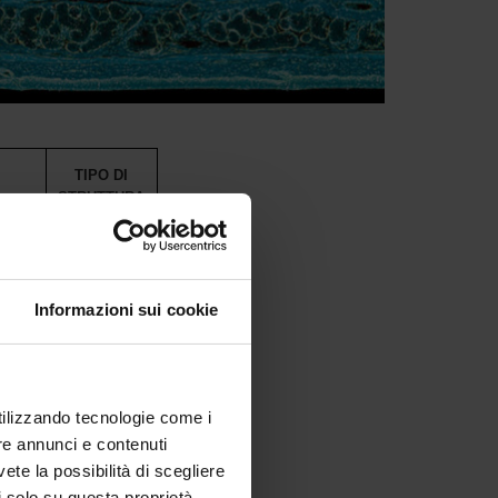
TIPO DI
STRUTTURA
io
Sede
Informazioni sui cookie
o
Sede
analisi
Collegata
utilizzando tecnologie come i
re annunci e contenuti
di
vete la possibilità di scegliere
Collegata
li solo su questa proprietà