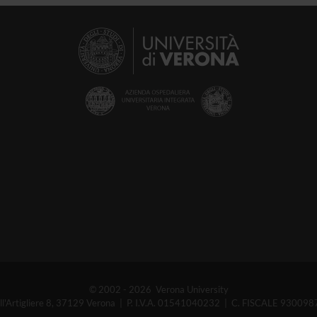
© 2002 - 2026 Verona University
ell'Artigliere 8, 37129 Verona | P. I.V.A. 01541040232 | C. FISCALE 93009