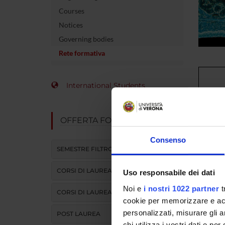
Courses
Notices
Governing bodies
Rete formativa
International Students
Azienda 
OFFERTA FORMATIVA
Integrat
Consenso
Azienda 
SEMESTRE FILTRO
Integrat
CORSI DI LAUREA
Uso responsabile dei dati
Azienda
Noi e
i nostri 1022 partner
t
CORSI DI LAUREA MAGISTRALE
cookie per memorizzare e acce
personalizzati, misurare gli an
POST LAUREA
Azienda 
chi utilizza i vostri dati e pe