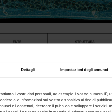
ENTE
STRUTTURA
Ospedaliera Universitaria
Ospedale Civile Maggiore - U.O. di Laborator
a Verona
Analisi
Dettagli
Impostazioni degli annunci
Ospedaliera Universitaria
Policlinico "G.B. Rossi" - U.O. di Laboratori
a Verona
Analisi
 ULSS 8 Berica
Ospedale di Arzignano - U.O. di Laboratorio 
rattiamo i vostri dati personali, ad esempio il vostro numero IP, 
dere alle informazioni sul vostro dispositivo al fine di pubblica
Ospedale "Mater Salutis" di Legnago - U.O. 
nunci e i contenuti, ricercare il pubblico e sviluppare i servizi. A
ULSS 9 Scaligera
Laboratorio analisi
r quali scopi. Le vostre scelte in materia di privacy sono applicabi