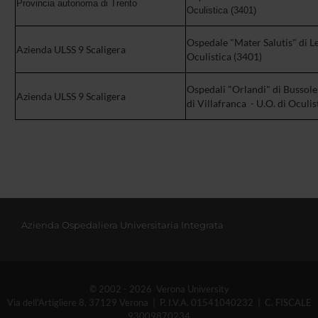
Provincia autonoma di Trento
Oculistica (3401)
Ospedale "Mater Salutis" di Le
Azienda ULSS 9 Scaligera
Oculistica (3401)
Ospedali "Orlandi" di Bussole
Azienda ULSS 9 Scaligera
di Villafranca - U.O. di Oculis
Azienda Ospedaliera Universitaria Integrata
© 2002 - 2026 Verona University
Via dell'Artigliere 8, 37129 Verona | P. I.V.A. 01541040232 | C. FISCALE
93009870234