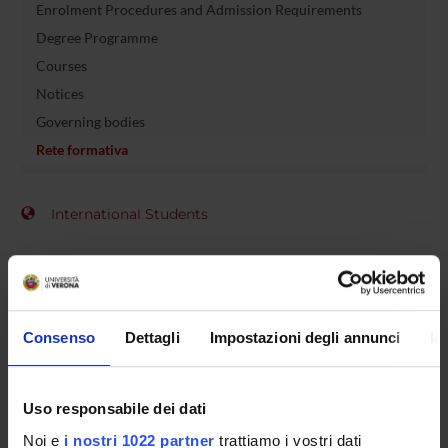
Enrolment Procedures and Admission Requirements
Degree Programme
Courses
Notices
Governing bodies
Rete formativa
International Students
OFFERTA FORMATIVA
Consenso
Dettagli
Impostazioni degli annunci
In
SEMESTRE FILTRO
CORSI DI LAUREA
Uso responsabile dei dati
CORSI DI LAUREA MAGISTRALE
Noi e
i nostri 1022 partner
trattiamo i vostri dati