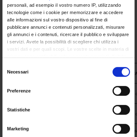
personali, ad esempio il vostro numero IP, utilizzando
POST LAUREA
tecnologie come i cookie per memorizzare e accedere
alle informazioni sul vostro dispositivo al fine di
pubblicare annunci e contenuti personalizzati, misurare
gli annunci e i contenuti, ricercare il pubblico e sviluppare
i servizi. Avete la possibilità di scegliere chi utilizza i
vostri dati e per quali scopi. Le vostre scelte in materia di
privacy sono applicabili solo su questa proprietà digitale
in cui avete effettuato le vostre scelte. È possibile
Selezione
modificare o revocare il proprio consenso in qualsiasi
Necessari
del
ENTE
STRUTTUR
momento dalla Dichiarazione sui cookie o facendo clic
consenso
sull'icona di attivazione della privacy.
Preferenze
Azienda Ospedaliera Universitaria
Policlinico "G.B. Rossi" - U.O. 
Integrata Verona
Con il tuo consenso, vorremmo anche:
raccogliere informazioni sulla tua posizione
Statistiche
Azienda ULSS 2 Marca Trevigiana
Ospedale di Conegliano - U.O. d
geografica, con un'approssimazione di qualche
metro,
Marketing
Identificare il tuo dispositivo, scansionandolo
Ospedale "S. Maria della Miseric
Azienda ULSS 5 Polesana