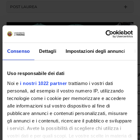
POST LAUREA
Consenso
Dettagli
Impostazioni degli annunci
In
Uso responsabile dei dati
ENTE
STRUTTUR
Noi e
i nostri 1022 partner
trattiamo i vostri dati
personali, ad esempio il vostro numero IP, utilizzando
Azienda Ospedaliera Universitaria
Policlinico "G.B. Rossi" - U.O.C
tecnologie come i cookie per memorizzare e accedere
Integrata Verona
(4003) e servizi territoriali
alle informazioni sul vostro dispositivo al fine di
pubblicare annunci e contenuti personalizzati, misurare
Azienda Ospedaliera Universitaria
Policlinico "G.B. Rossi" - U.O.
Integrata Verona
e psicologia medica
gli annunci e i contenuti, ricercare il pubblico e sviluppare
i servizi. Avete la possibilità di scegliere chi utilizza i
Ospedale "G. Fracastoto" di San
vostri dati e per quali scopi. Le vostre scelte in materia di
Azienda ULSS 9 Scaligera