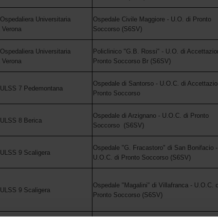
Ospedaliera Universitaria
Ospedale Civile Maggiore - U.O. di Pronto
a Verona
Soccorso (S6SV)
Ospedaliera Universitaria
Policlinico "G.B. Rossi" - U.O. di Accettazio
a Verona
Pronto Soccorso Br (S6SV)
Ospedale di Santorso - U.O.C. di Accettazio
 ULSS 7 Pedemontana
Pronto Soccorso
Ospedale di Arzignano - U.O.C. di Pronto
 ULSS 8 Berica
Soccorso (S6SV)
Ospedale "G. Fracastoro" di San Bonifacio -
ULSS 9 Scaligera
U.O.C. di Pronto Soccorso (S6SV)
Ospedale "Magalini" di Villafranca - U.O.C. d
ULSS 9 Scaligera
Pronto Soccorso (S6SV)