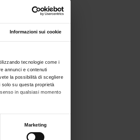
 di
Collegata
Informazioni sui cookie
Collegata
Collegata
utilizzando tecnologie come i
re annunci e contenuti
vete la possibilità di scegliere
li solo su questa proprietà
consenso in qualsiasi momento
rgenza
Collegata
– U.O.
Collegata
alche metro,
Marketing
S6SV)
e specifiche (impronte