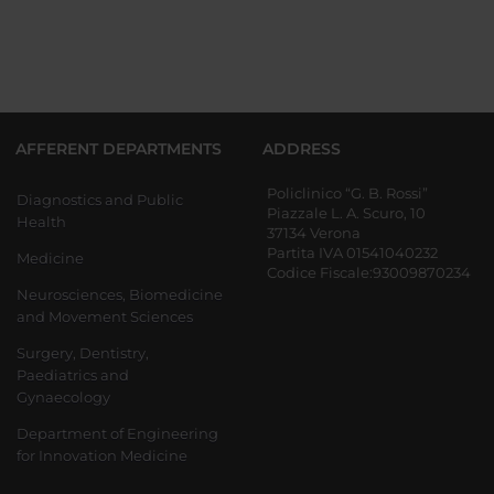
AFFERENT DEPARTMENTS
ADDRESS
Policlinico “G. B. Rossi”
Diagnostics and Public
Piazzale L. A. Scuro, 10
Health
37134 Verona
Partita IVA 01541040232
Medicine
Codice Fiscale:93009870234
Neurosciences, Biomedicine
and Movement Sciences
Surgery, Dentistry,
Paediatrics and
Gynaecology
Department of Engineering
for Innovation Medicine