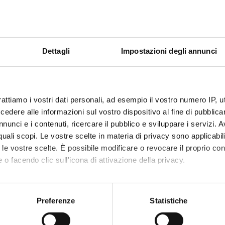
Ospedale "Mater salutis" di Legnago - U.O.C
ULSS 9 Scaligera
Pronto Soccorso (S6SV)
 P. Pederzoli - Casa di Cura
Dettagli
Impostazioni degli annunci
U.O. di Pronto Soccorso (S6SV)
SpA
 Sacro Cuore Don Calabria di
U.O.C. di Pronto Soccorso (S6SV)
rattiamo i vostri dati personali, ad esempio il vostro numero IP, 
dere alle informazioni sul vostro dispositivo al fine di pubblica
nunci e i contenuti, ricercare il pubblico e sviluppare i servizi. A
r quali scopi. Le vostre scelte in materia di privacy sono applicabi
to le vostre scelte. È possibile modificare o revocare il proprio 
a autonoma di Bolzano - Alto
Ospedale di Bolzano – Dipartimento di Eme
(S4SV)
 o facendo clic sull'icona di attivazione della privacy.
mo anche:
Ospedale S. Maria del Carmine di Rovereto 
a Autonoma di Trento
oni sulla tua posizione geografica, con un'approssimazione di qu
Preferenze
Statistiche
di Medicina d’Urgenza e Pronto Soccorso (
spositivo, scansionandolo attivamente alla ricerca di caratteristich