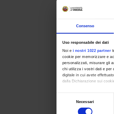
Azienda 
Ospedale
Consenso
Privata 
Uso responsabile dei dati
Ospedale
Noi e
i nostri 1022 partner
t
Negrar
cookie per memorizzare e acce
personalizzati, misurare gli an
chi utilizza i vostri dati e pe
digitale in cui avete effettua
Provinci
Adige
dalla Dichiarazione sui cookie
Con il tuo consenso, vorrem
Selezione
Provinci
raccogliere informazi
Necessari
del
Identificare il tuo di
consenso
digitali).