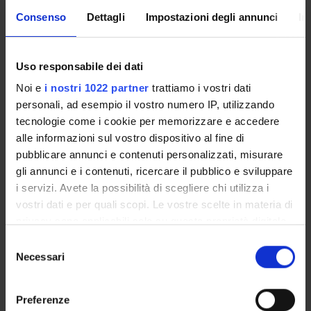
Consenso
Dettagli
Impostazioni degli annunci
In
CORSI DI LAUREA MAGISTRALE
POST LAUREA
Uso responsabile dei dati
Noi e
i nostri 1022 partner
trattiamo i vostri dati
personali, ad esempio il vostro numero IP, utilizzando
tecnologie come i cookie per memorizzare e accedere
alle informazioni sul vostro dispositivo al fine di
pubblicare annunci e contenuti personalizzati, misurare
gli annunci e i contenuti, ricercare il pubblico e sviluppare
i servizi. Avete la possibilità di scegliere chi utilizza i
Presentazione
vostri dati e per quali scopi. Le vostre scelte in materia di
privacy sono applicabili solo su questa proprietà digitale
in cui avete effettuato le vostre scelte. È possibile
Selezione
Lo specialista in
Allergologia ed Immunologia Clinica
modificare o revocare il proprio consenso in qualsiasi
Necessari
del
deve avere maturato conoscenze teoriche, scientifiche e
momento dalla Dichiarazione sui cookie o facendo clic
consenso
professionali nel campo della fisiopatologia, clinica e
sull'icona di attivazione della privacy.
terapia delle malattie a patogenesi immunologica e/o
Preferenze