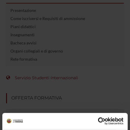
Presentazione
Come iscriversi e Requisiti di ammissione
Piani didattici
Insegnamenti
Bacheca avvisi
Organi collegiali e di governo
Rete formativa
Servizio Studenti Internazionali
OFFERTA FORMATIVA
SEMESTRE FILTRO
CORSI DI LAUREA