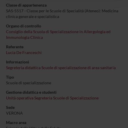
con altre informazioni che hai fornito loro o che hanno
Classe di appartenenza
raccolto dal tuo utilizzo dei loro servizi.
SAS-5517 - Classe per le Scuole di Specialità (Ateneo): Medicina
clinica generale e specialistica
Organo di controllo
Consiglio della Scuola di Specializzazione in Allergologia ed
Immunologia Clinica
Referente
Lucia De Franceschi
Informazioni
Segreteria didattica Scuole di specializzazione di area sanitaria
Tipo
Scuole di specializzazione
Gestione didattica e studenti
Unità operativa Segreteria Scuole di Specializzazione
Sede
VERONA
Macro area