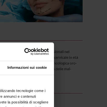
e teoriche, scientifiche e professionali nel
ro-maxillo-facciale e del distretto cervicale in età
a maxillo-facciale, la Chirurgia Oncologica oro-
Informazioni sui cookie
lle ghiandole salivari, la Chirurgia delle mal-
-facciale.
utilizzando tecnologie come i
re annunci e contenuti
vete la possibilità di scegliere