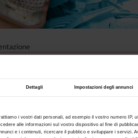
entazione
cialista in
Chirurgia maxillo-facciale
deve aver acquisito conoscenz
della fisiopatologia, clinica e terapia delle malattie del distretto o
rica ed adulta; sono specifici ambiti di competenza la Traumatologi
Dettagli
Impostazioni degli annunci
o-facciale, Chirurgia orale, la Chirurgia Ortognatica, la Chirurgia de
ioni cranio-facciali, la Chirurgia ricostruttiva del distretto maxillo
da del corso
rattiamo i vostri dati personali, ad esempio il vostro numero IP, 
dere alle informazioni sul vostro dispositivo al fine di pubblica
5 anni
nunci e i contenuti, ricercare il pubblico e sviluppare i servizi. A