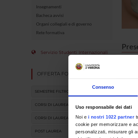
Insegnamenti
Bacheca avvisi
Organi collegiali e di governo
Rete formativa
Pres
Servizio Studenti Internazionali
Lo spe
OFFERTA FORMATIVA
campo 
pediat
Consenso
maxill
SEMESTRE FILTRO
formaz
CORSI DI LAUREA
Uso responsabile dei dati
Sche
Noi e
i nostri 1022 partner
t
CORSI DI LAUREA MAGISTRALE
cookie per memorizzare e acce
Durata
POST LAUREA
personalizzati, misurare gli an