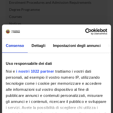
Enrolment Procedures and Admission Requirements
Degree Programme
Courses
Notices
Governing bodies
Rete formativa
Consenso
Dettagli
Impostazioni degli annunci
In
International Students
Uso responsabile dei dati
Noi e
i nostri 1022 partner
trattiamo i vostri dati
OFFERTA FORMATIVA
personali, ad esempio il vostro numero IP, utilizzando
tecnologie come i cookie per memorizzare e accedere
SEMESTRE FILTRO
alle informazioni sul vostro dispositivo al fine di
pubblicare annunci e contenuti personalizzati, misurare
CORSI DI LAUREA
gli annunci e i contenuti, ricercare il pubblico e sviluppare
i servizi. Avete la possibilità di scegliere chi utilizza i
CORSI DI LAUREA MAGISTRALE