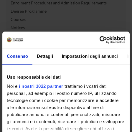
Enrolment Procedures and Admission Requirements
Degree Programme
Courses
Notices
Governing bodies
Rete formativa
Consenso
Dettagli
Impostazioni degli annunci
In
International Students
Uso responsabile dei dati
OFFERTA FORMATIVA
Noi e
i nostri 1022 partner
trattiamo i vostri dati
personali, ad esempio il vostro numero IP, utilizzando
tecnologie come i cookie per memorizzare e accedere
SEMESTRE FILTRO
alle informazioni sul vostro dispositivo al fine di
CORSI DI LAUREA
pubblicare annunci e contenuti personalizzati, misurare
gli annunci e i contenuti, ricercare il pubblico e sviluppare
CORSI DI LAUREA MAGISTRALE
i servizi. Avete la possibilità di scegliere chi utilizza i