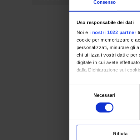
commerc
Consenso
fondam
farmaco
Uso responsabile dei dati
criteri
Noi e
i nostri 1022 partner
t
metodi 
cookie per memorizzare e acce
personalizzati, misurare gli an
chi utilizza i vostri dati e pe
digitale in cui avete effettua
dalla Dichiarazione sui cookie
Cours
Con il tuo consenso, vorrem
Selezione
Duratio
raccogliere informazi
Necessari
del
Identificare il tuo di
consenso
Categor
digitali).
Approfondisci come vengono el
Controll
modificare o ritirare il tuo 
Contact
Rifiuta
Utilizziamo i cookie per perso