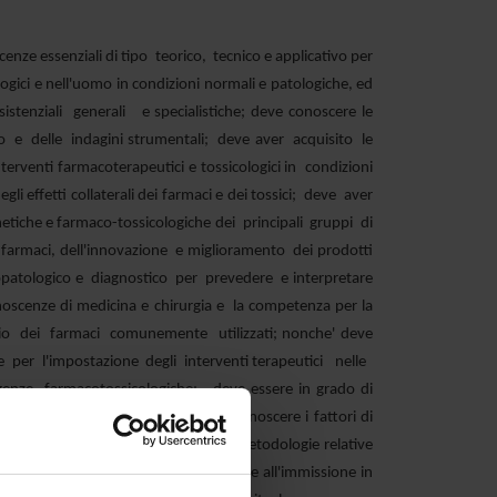
enze essenziali di tipo teorico, tecnico e applicativo per
ologici e nell'uomo in condizioni normali e patologiche, ed
istenziali generali e specialistiche; deve conoscere le
io e delle indagini strumentali; deve aver acquisito le
rventi farmacoterapeutici e tossicologici in condizioni
 effetti collaterali dei farmaci e dei tossici; deve aver
tiche e farmaco-tossicologiche dei principali gruppi di
 farmaci, dell'innovazione e miglioramento dei prodotti
opatologico e diagnostico per prevedere e interpretare
noscenze di medicina e chirurgia e la competenza per la
gio dei farmaci comunemente utilizzati; nonche' deve
i e per l'impostazione degli interventi terapeutici nelle
nze farmacotossicologiche; deve essere in grado di
regimi terapeutici. Deve inoltre conoscere i fattori di
ivo; deve essere a conoscenza delle metodologie relative
elle procedure per l'autorizzazione all'immissione in