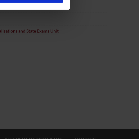
 di area sanitaria
ostri partner che si occupano
azioni che hai fornito loro o
lisations and State Exams Unit