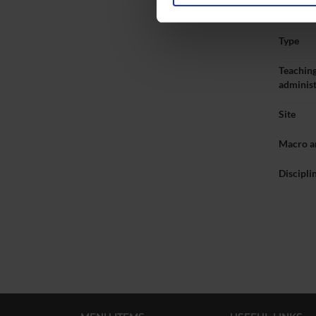
Informa
nostro traffico. Condividiamo 
di analisi dei dati web, pubbl
Type
che hanno raccolto dal tuo uti
Teaching
administ
Site
Macro a
Discipli