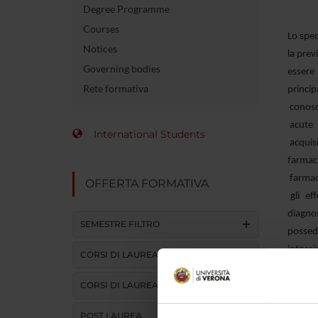
Degree Programme
Courses
Lo spec
Notices
la prev
Governing bodies
essere 
Rete formativa
princip
conosc
acute e
International Students
acquisi
farmaci
farmac
OFFERTA FORMATIVA
gli ef
diagno
SEMESTRE FILTRO
possede
intoss
CORSI DI LAUREA
applica
CORSI DI LAUREA MAGISTRALE
rischio
alla s
POST LAUREA