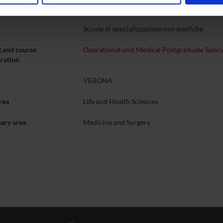
tion
Segreteria didattica Scuole di specializzazione
inoltre informazioni sul modo in cui utilizzi il nostro sito con i n
icità e social media, i quali potrebbero combinarle con altre inform
Scuole di specializzazione non mediche
lizzo dei loro servizi.
 and course
Operational unit Medical Postgraduate Specia
ration
VERONA
rea
Life and Health Sciences
nary area
Medicine and Surgery