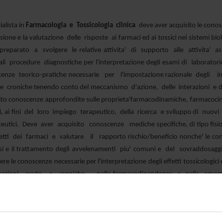
ialista in
Farmacologia e Tossicologia clinica
deve aver acquisito le conosc
isione e la valutazione delle risposte ai farmaci ed ai tossici nei sistemi bi
preparato a svolgere le relative attivita' di supporto alle attivita' ass
ali procedure diagnostiche per l'interpretazione degli esami di laborator
enze teorico-pratiche necessarie per l'impostazione razionale degli inte
 croniche tenendo conto del meccanismo d'azione, delle interazioni e degli
to conoscenze approfondite sulle proprieta'farmacodinamiche, farmacocine
, ai fini del loro impiego terapeutico, della ricerca e sviluppo di nuovi
eutici. Deve aver acquisito conoscenze mediche specifiche, di tipo fisi
fetti dei farmaci e valutare il rapporto rischio/beneficio nonche' le co
si e il trattamento degli avvelenamenti piu' comuni e del sovraddosag
re le conoscenze necessarie per l'interpretazione degli effetti tossicologic
icazioni acute e croniche, nelle farmacodipendenze e nelle emerge
re le conoscenze mediche ed i modelli necessari per l'ottimizzazione dei 
 delle malattie ai fini dell'impiego razionale dei farmaci a scopo prevent
perimentazione clinica e preclinica dei farmaci nonche' delle norme e d