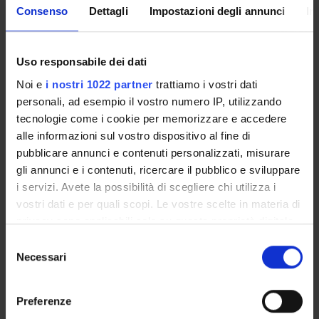
Consenso
Dettagli
Impostazioni degli annunci
In
(accesso riservato ai "non medici" - D.I. 716/2016)
Uso responsabile dei dati
Overview
Enrolment Policy
Noi e
i nostri 1022 partner
trattiamo i vostri dati
personali, ad esempio il vostro numero IP, utilizzando
Degree Programme
tecnologie come i cookie per memorizzare e accedere
Courses
alle informazioni sul vostro dispositivo al fine di
Notices
pubblicare annunci e contenuti personalizzati, misurare
Governing bodies
gli annunci e i contenuti, ricercare il pubblico e sviluppare
Rete formativa
i servizi. Avete la possibilità di scegliere chi utilizza i
vostri dati e per quali scopi. Le vostre scelte in materia di
privacy sono applicabili solo su questa proprietà digitale
International Students
in cui avete effettuato le vostre scelte. È possibile
Selezione
modificare o revocare il proprio consenso in qualsiasi
Necessari
del
momento dalla Dichiarazione sui cookie o facendo clic
consenso
OFFERTA FORMATIVA
sull'icona di attivazione della privacy.
Preferenze