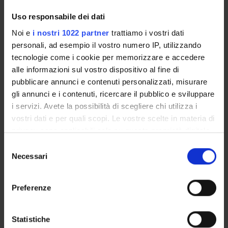
Enrolment Procedures and Admission Requirements
Uso responsabile dei dati
Degree Programme
Noi e
i nostri 1022 partner
trattiamo i vostri dati
Courses
personali, ad esempio il vostro numero IP, utilizzando
Notices
tecnologie come i cookie per memorizzare e accedere
Governing bodies
alle informazioni sul vostro dispositivo al fine di
Rete formativa
pubblicare annunci e contenuti personalizzati, misurare
gli annunci e i contenuti, ricercare il pubblico e sviluppare
i servizi. Avete la possibilità di scegliere chi utilizza i
International Students
vostri dati e per quali scopi. Le vostre scelte in materia di
privacy sono applicabili solo su questa proprietà digitale
in cui avete effettuato le vostre scelte. È possibile
OFFERTA FORMATIVA
Selezione
modificare o revocare il proprio consenso in qualsiasi
Necessari
del
momento dalla Dichiarazione sui cookie o facendo clic
consenso
SEMESTRE FILTRO
sull'icona di attivazione della privacy.
Preferenze
CORSI DI LAUREA
Con il tuo consenso, vorremmo anche:
CORSI DI LAUREA MAGISTRALE
raccogliere informazioni sulla tua posizione
Statistiche